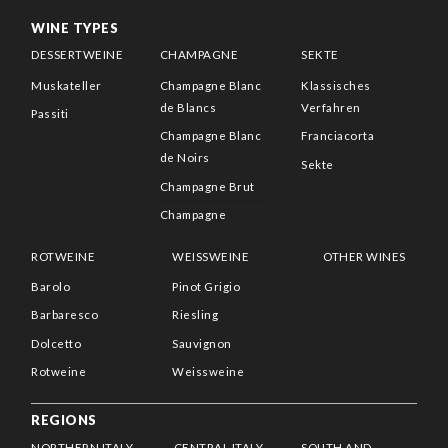
WINE TYPES
DESSERTWEINE
CHAMPAGNE
SEKTE
Muskateller
Champagne Blanc
Klassisches
de Blancs
Verfahren
Passiti
Champagne Blanc
Franciacorta
de Noirs
Sekte
Champagne Brut
Champagne
ROTWEINE
WEISSWEINE
OTHER WINES
Barolo
Pinot Grigio
Barbaresco
Riesling
Dolcetto
Sauvignon
Rotweine
Weissweine
REGIONS
NORTHERN ITALY
CENTRAL ITALY
SOUTH AND