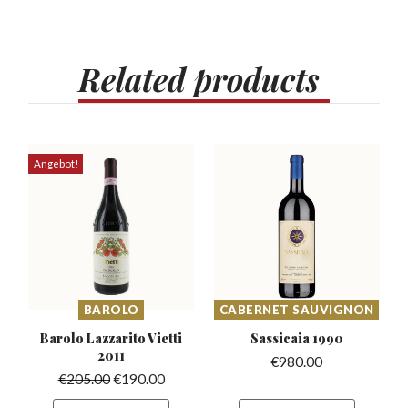
Related
products
Angebot!
BAROLO
CABERNET SAUVIGNON
Barolo Lazzarito
Vietti
Sassicaia
1990
2011
€
980.00
€
205.00
€
190.00