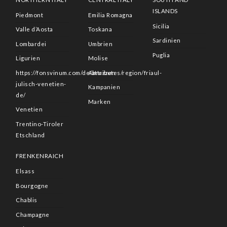
ISLANDS
Piedmont
Emilia Romagna
Sicilia
Valle d’Aosta
Toskana
Sardinien
Lombardei
Umbrien
Puglia
Ligurien
Molise
https://fonsvinum.com/de/attributes/region/friaul-
Abruzzen
julisch-venetien-
Kampanien
de/
Marken
Venetien
Trentino-Tiroler
Etschland
FRENKENRAICH
Elsass
Bourgogne
Chablis
Champagne