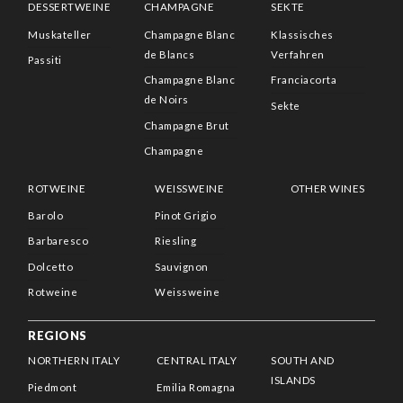
DESSERTWEINE
CHAMPAGNE
SEKTE
Muskateller
Champagne Blanc
Klassisches
de Blancs
Verfahren
Passiti
Champagne Blanc
Franciacorta
de Noirs
Sekte
Champagne Brut
Champagne
ROTWEINE
WEISSWEINE
OTHER WINES
Barolo
Pinot Grigio
Barbaresco
Riesling
Dolcetto
Sauvignon
Rotweine
Weissweine
REGIONS
NORTHERN ITALY
CENTRAL ITALY
SOUTH AND
ISLANDS
Piedmont
Emilia Romagna