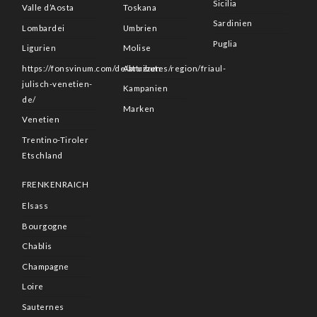
Sicilia
Valle d’Aosta
Toskana
Sardinien
Lombardei
Umbrien
Puglia
Ligurien
Molise
https://fonsvinum.com/de/attributes/region/friaul-
Abruzzen
julisch-venetien-
Kampanien
de/
Marken
Venetien
Trentino-Tiroler
Etschland
FRENKENRAICH
Elsass
Bourgogne
Chablis
Champagne
Loire
Sauternes