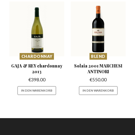
CHARDONNAY
BLEND
GAJA & REY chardonnay
Solaia 2001 MARCHESI
2013
ANTINORI
€
398.00
€
550.00
IN DEN WARENKORB
IN DEN WARENKORB