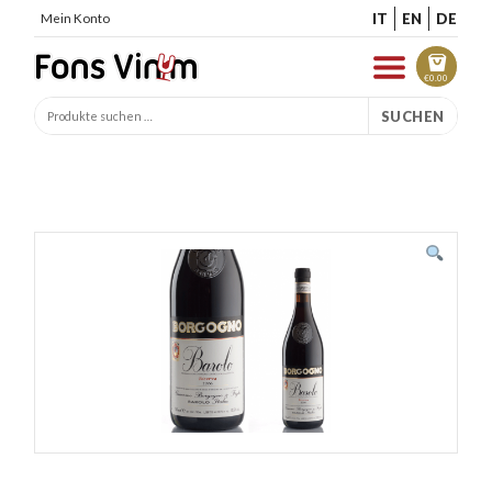
IT
EN
DE
Mein Konto
€
0.00
SUCHEN