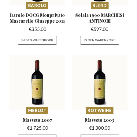
BAROLO
BLEND
Barolo DOCG Monprivato
Solaia 1990 MARCHESI
Mascarello
Giuseppe 2011
ANTINORI
€
355.00
€
597.00
IN DEN WARENKORB
IN DEN WARENKORB
MERLOT
ROTWEINE
Masseto
2007
Masseto
2003
€
1,725.00
€
1,380.00