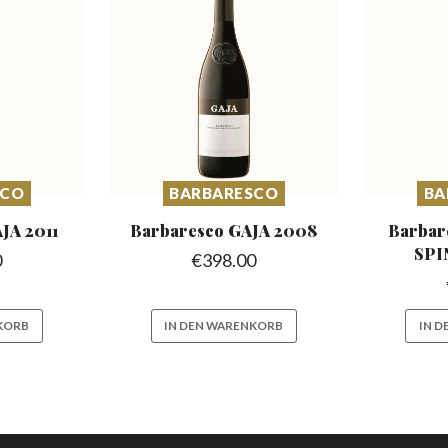
SCO
BARBARESCO
BA
JA 2011
Barbaresco
GAJA 2008
Barbar
SPI
0
€
398.00
KORB
IN DEN WARENKORB
IN 