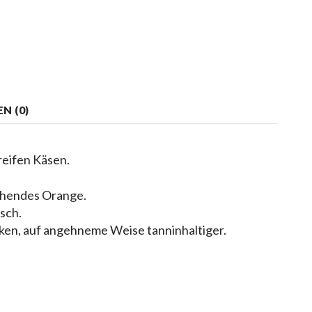
N (0)
 reifen Käsen.
chendes Orange.
sch.
, auf angehneme Weise tanninhaltiger.