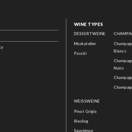
WINE TYPES
DESSERTWEINE
CHAMPA
Muskateller
Champagn
cy
Blancs
Passiti
Champagn
Noirs
Champagn
Champag
WEISSWEINE
Pinot Grigio
Riesling
Sauvignon