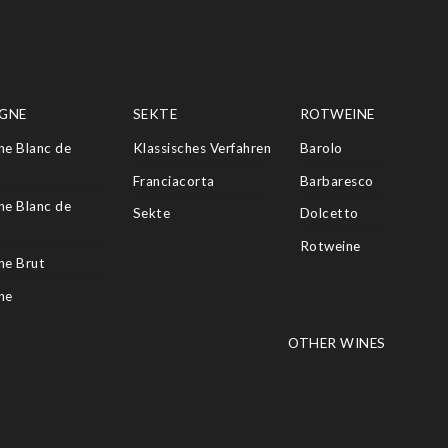
GNE
SEKTE
ROTWEINE
e Blanc de
Klassisches Verfahren
Barolo
Franciacorta
Barbaresco
e Blanc de
Sekte
Dolcetto
Rotweine
e Brut
ne
OTHER WINES