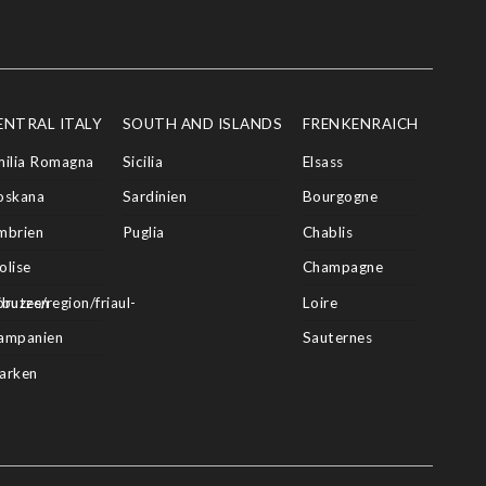
ENTRAL ITALY
SOUTH AND ISLANDS
FRENKENRAICH
milia Romagna
Sicilia
Elsass
oskana
Sardinien
Bourgogne
mbrien
Puglia
Chablis
olise
Champagne
butes/region/friaul-
bruzzen
Loire
ampanien
Sauternes
arken