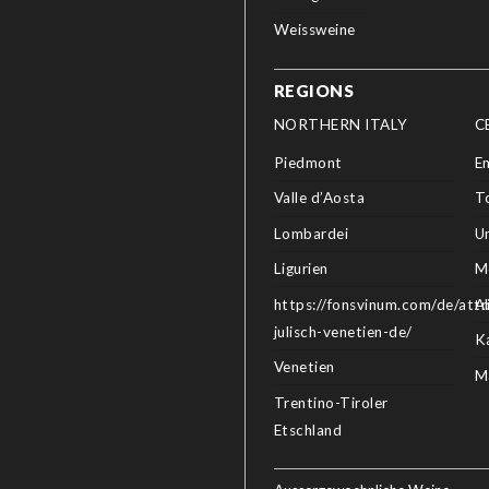
Weissweine
REGIONS
NORTHERN ITALY
C
Piedmont
E
Valle d’Aosta
T
Lombardei
U
Ligurien
M
https://fonsvinum.com/de/attri
A
julisch-venetien-de/
K
Venetien
M
Trentino-Tiroler
Etschland