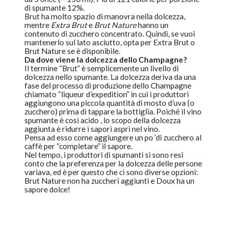
di spumante 12%.
Brut ha molto spazio di manovra nella dolcezza,
mentre
Extra Brut
e
Brut Nature
hanno un
contenuto di zucchero concentrato. Quindi, se vuoi
mantenerlo sul lato asciutto, opta per Extra Brut o
Brut Nature se è disponibile.
Da dove viene la dolcezza dello
Champagne
?
Il termine “Brut” è semplicemente un livello di
dolcezza nello spumante. La dolcezza deriva da una
fase del processo di produzione dello Champagne
chiamato “liqueur d’expedition” in cui i produttori
aggiungono una piccola quantità di mosto d’uva (o
zucchero) prima di tappare la bottiglia. Poiché il vino
spumante è così acido , lo scopo della dolcezza
aggiunta è ridurre i sapori aspri nel vino.
Pensa ad esso come aggiungere un po ‘di zucchero al
caffè per “completare” il sapore.
Nel tempo, i produttori di spumanti si sono resi
conto che la preferenza per la dolcezza delle persone
variava, ed è per questo che ci sono diverse opzioni:
Brut Nature non ha zuccheri aggiunti e Doux ha un
sapore dolce!