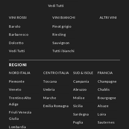
Vedi Tutti
VINI ROSSI
VINI BIANCHI
ALTRI VINI
Barolo
Pinot grigio
Barbaresco
Riesling
Dolcetto
Sauvignon
Vedi Tutti
Tutti i bianchi
REGIONI
NORD ITALIA
CENTRO ITALIA
SUD & ISOLE
FRANCIA
Piemonte
Toscana
Campania
Champagne
Veneto
Umbria
Abruzzo
Chablis
Trentino Alto
Marche
Molise
Bourgogne
Adige
Emilia Romagna
Sicilia
Alsaze
Friuli Venezia
Sardegna
Loira
Giulia
Puglia
Sauternes
Lombardia