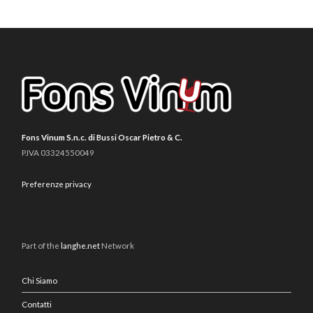
Fons Vinum S.n.c. di Bussi Oscar Pietro & C.
P.IVA 03324550049
Preferenze privacy
Part of the
langhe.net
Network
Chi Siamo
Contatti