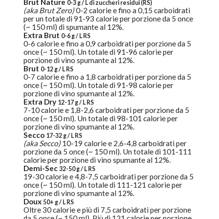
Brut Nature
0-3 g / L di zuccheri residui (RS)
(aka Brut Zero)
0-2 calorie e fino a 0,15 carboidrati
per un totale di 91-93 calorie per porzione da 5 once
(~ 150 ml) di spumante al 12%.
Extra Brut
0-6 g / L RS
0-6 calorie e fino a 0,9 carboidrati per porzione da 5
once (~ 150 ml). Un totale di 91-96 calorie per
porzione di vino spumante al 12%.
Brut
0-12 g / L RS
0-7 calorie e fino a 1,8 carboidrati per porzione da 5
once (~ 150 ml). Un totale di 91-98 calorie per
porzione di vino spumante al 12%.
Extra Dry
12-17 g / L RS
7-10 calorie e 1,8-2,6 carboidrati per porzione da 5
once (~ 150 ml). Un totale di 98-101 calorie per
porzione di vino spumante al 12%.
Secco
17-32 g / L RS
(aka Secco)
10-19 calorie e 2,6-4,8 carboidrati per
porzione da 5 once (~ 150 ml). Un totale di 101-111
calorie per porzione di vino spumante al 12%.
Demi-Sec
32-50 g / L RS
19-30 calorie e 4,8-7,5 carboidrati per porzione da 5
once (~ 150 ml). Un totale di 111-121 calorie per
porzione di vino spumante al 12%.
Doux
50+ g / L RS
Oltre 30 calorie e più di 7,5 carboidrati per porzione
da 5 once (~ 150 ml). Più di 121 calorie per porzione