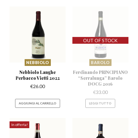
NEBBIOLO
BAROLO
Nebbiolo Langhe
Ferdinando PRINCIPIANO
Perbacco
Vietti 2022
“Serralunga”
Barolo
DOCG 2016
€
26.00
€
33.00
AGGIUNGI AL CARRELLO
LEGGI TUTTO
In offerta!