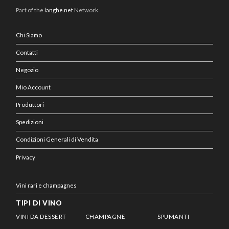
Part of the
langhe.net
Network
Chi Siamo
Contatti
Negozio
Mio Account
Produttori
Spedizioni
Condizioni Generali di Vendita
Privacy
Vini rari e champagnes
TIPI DI VINO
VINI DA DESSERT
CHAMPAGNE
SPUMANTI