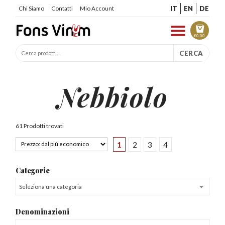
IT
EN
DE
Chi Siamo
Contatti
Mio Account
€
0.00
CERCA
Nebbiolo
61 Prodotti trovati
1
2
3
4
Categorie
Seleziona una categoria
Denominazioni