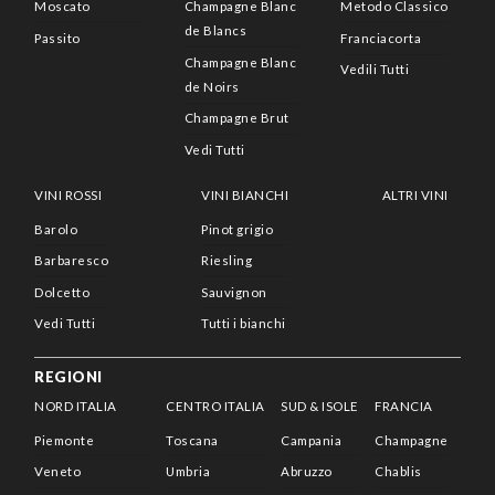
Moscato
Champagne Blanc
Metodo Classico
de Blancs
Passito
Franciacorta
Champagne Blanc
Vedili Tutti
de Noirs
Champagne Brut
Vedi Tutti
VINI ROSSI
VINI BIANCHI
ALTRI VINI
Barolo
Pinot grigio
Barbaresco
Riesling
Dolcetto
Sauvignon
Vedi Tutti
Tutti i bianchi
REGIONI
NORD ITALIA
CENTRO ITALIA
SUD & ISOLE
FRANCIA
Piemonte
Toscana
Campania
Champagne
Veneto
Umbria
Abruzzo
Chablis