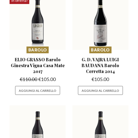
In offerta!
BAROLO
BAROLO
ELIO GRASSO Barolo
G. D. VAJRA LUIGI
Ginestra
Vigna Casa Mate
BAUDANA
Barolo
2017
Cerretta 2014
€
110.00
€
105.00
€
105.00
AGGIUNGI AL CARRELLO
AGGIUNGI AL CARRELLO