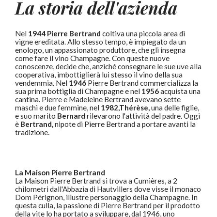
La storia dell'azienda
Nel
1944 Pierre Bertrand
coltiva una piccola area di
vigne ereditata.
Allo stesso tempo, è impiegato da un
enologo, un appassionato produttore,
che gli insegna
come fare il vino Champagne.
Con queste nuove
conoscenze, decide che, anziché consegnare le sue uve alla
cooperativa, imbottiglierà lui stesso il vino della sua
vendemmia. Nel
1946
Pierre Bertrand commercializza la
sua prima bottiglia di Champagne e nel
1956
acquista una
cantina.
Pierre e Madeleine Bertrand avevano sette
maschi e due femmine, n
el
1982,Thérèse,
una delle figlie,
e suo marito
Bernard
rilevarono l'attività del padre. Oggi
è
Bertrand,
nipote di Pierre Bertrand a portare avanti la
tradizione.
La Maison Pierre Bertrand
La Maison Pierre Bertrand si trova a Cumières, a 2
chilometri dall'Abbazia di Hautvillers dove visse il monaco
Dom Pérignon, illustre personaggio della Champagne. In
questa culla, la passione di Pierre Bertrand per il prodotto
della vite lo ha portato a sviluppare, dal 1946, uno