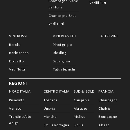
Champagne Blanc
Vedili Tutti
de Noirs
Champagne Brut
Vedi Tutti
VINI ROSSI
VINI BIANCHI
ALTRI VINI
Barolo
Pinot grigio
Barbaresco
Riesling
Dolcetto
Sauvignon
Vedi Tutti
Tutti i bianchi
REGIONI
NORD ITALIA
CENTRO ITALIA
SUD & ISOLE
FRANCIA
Piemonte
Toscana
Campania
Champagne
Veneto
Umbria
Abruzzo
Chablis
Trentino Alto
Marche
Molise
Bourgogne
Adige
Emilia Romagna
Sicilia
Alsaze