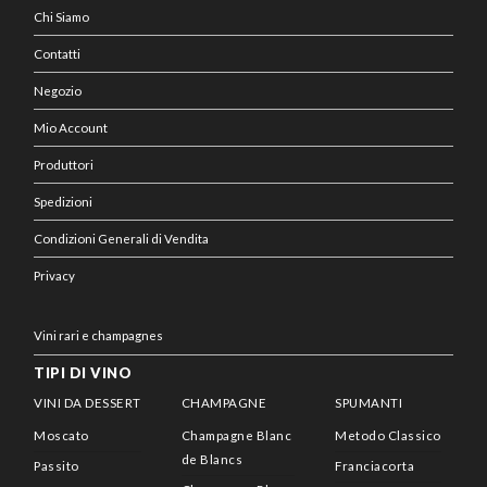
Chi Siamo
Contatti
Negozio
Mio Account
Produttori
Spedizioni
Condizioni Generali di Vendita
Privacy
Vini rari e champagnes
TIPI DI VINO
VINI DA DESSERT
CHAMPAGNE
SPUMANTI
Moscato
Champagne Blanc
Metodo Classico
de Blancs
Passito
Franciacorta