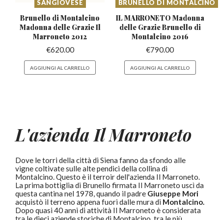
SANGIOVESE
BRUNELLO DI MONTALCINO
Brunello di Montalcino
IL MARRONETO Madonna
Madonna
delle Grazie Il
delle Grazie
Brunello di
Marroneto 2012
Montalcino 2016
€
620.00
€
790.00
AGGIUNGI AL CARRELLO
AGGIUNGI AL CARRELLO
L'azienda Il Marroneto
Dove le torri della città di Siena fanno da sfondo alle
vigne coltivate sulle alte pendici della collina di
Montalcino. Questo è il terroir dell'azienda Il Marroneto.
La prima bottiglia di Brunello firmata Il Marroneto uscì da
questa cantina nel 1978, quando il padre
Giuseppe Mori
acquistò il terreno appena fuori dalle mura di
Montalcino.
Dopo quasi 40 anni di attività Il Marroneto è considerata
tra le dieci aziende storiche di Montalcino, tra le più