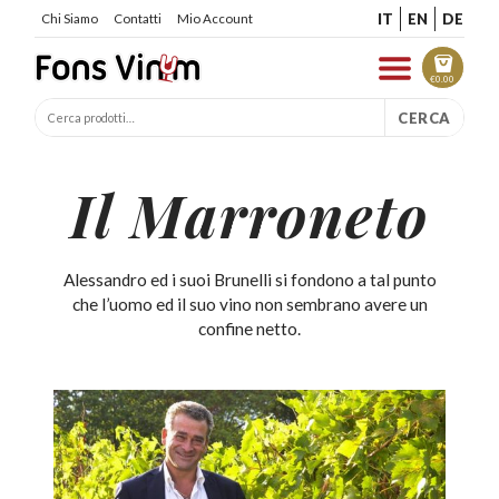
IT
EN
DE
Chi Siamo
Contatti
Mio Account
€
0.00
CERCA
Il Marroneto
Alessandro ed i suoi Brunelli si fondono a tal punto
che l’uomo ed il suo vino non sembrano avere un
confine netto.