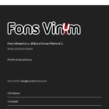
Fons Vinum S.n.c. di Bussi Oscar Pietro & C.
P.IVA 03324550049
Preferenze privacy
Part of the
langhe.net
Network
Chi Siamo
Contatti