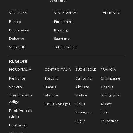
Vedi Tutti
VINI ROSSI
VINI BIANCHI
ALTRI VINI
Barolo
Pinot grigio
Barbaresco
Riesling
Dolcetto
Sauvignon
Vedi Tutti
Tutti i bianchi
REGIONI
NORD ITALIA
CENTRO ITALIA
SUD & ISOLE
FRANCIA
Piemonte
Toscana
Campania
Champagne
Veneto
Umbria
Abruzzo
Chablis
Trentino Alto
Marche
Molise
Bourgogne
Adige
Emilia Romagna
Sicilia
Alsaze
Friuli Venezia
Sardegna
Loira
Giulia
Puglia
Sauternes
Lombardia