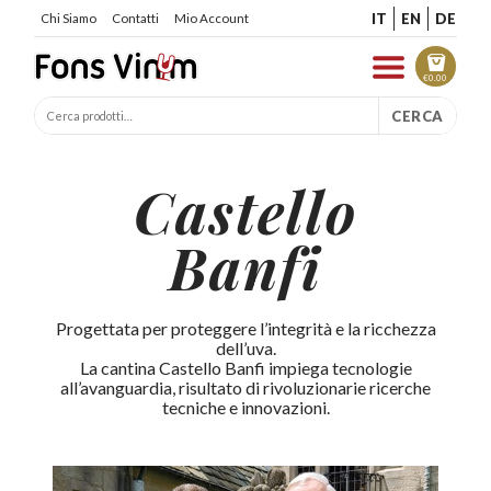
IT
EN
DE
Chi Siamo
Contatti
Mio Account
€
0.00
CERCA
Castello
Banfi
Progettata per proteggere l’integrità e la ricchezza
dell’uva.
La cantina Castello Banfi impiega tecnologie
all’avanguardia, risultato di rivoluzionarie ricerche
tecniche e innovazioni.