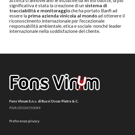
attività si annoverano le iniziative da lei introdotte, la più
significativa è stata la creazione di un
sistema di
tracciabilità e monitoraggio
che ha portato Banfi ad
essere la
prima azienda vinicola al mondo
ad ottenere il
riconoscimento internazionale per l'eccezionale
responsabilità ambientale, etica e sociale nonché leader
internazionale nella soddisfazione del cliente.
Fons Vinum S.n.c. di Bussi Oscar Pietro & C.
P.IVA 03324550049
Preferenze privacy