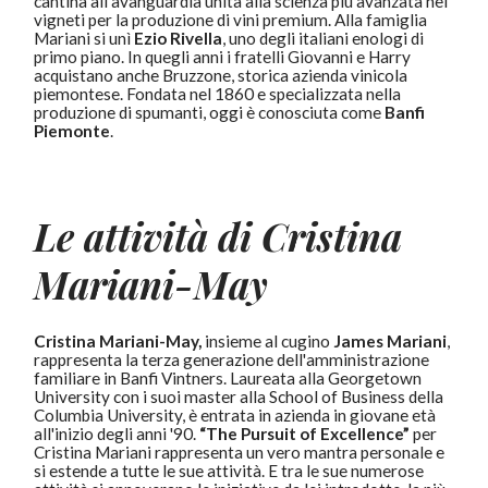
cantina all'avanguardia unita alla scienza più avanzata nei
vigneti per la produzione di vini premium. Alla famiglia
Mariani si unì
Ezio Rivella
, uno degli italiani enologi di
primo piano. In quegli anni i fratelli Giovanni e Harry
acquistano anche Bruzzone, storica azienda vinicola
piemontese. Fondata nel 1860 e specializzata nella
produzione di spumanti, oggi è conosciuta come
Banfi
Piemonte
.
Le attività di Cristina
Mariani-May
Cristina Mariani-May,
insieme al cugino
James Mariani
,
rappresenta la terza generazione dell'amministrazione
familiare in Banfi Vintners. Laureata alla Georgetown
University con i suoi master alla School of Business della
Columbia University, è entrata in azienda in giovane età
all'inizio degli anni '90.
“The Pursuit of Excellence”
per
Cristina Mariani rappresenta un vero mantra personale e
si estende a tutte le sue attività. E tra le sue numerose