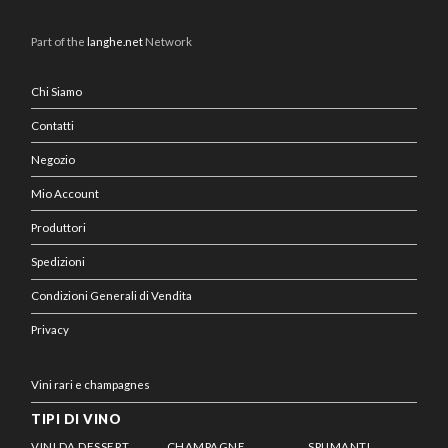
Part of the
langhe.net
Network
Chi Siamo
Contatti
Negozio
Mio Account
Produttori
Spedizioni
Condizioni Generali di Vendita
Privacy
Vini rari e champagnes
TIPI DI VINO
VINI DA DESSERT
CHAMPAGNE
SPUMANTI