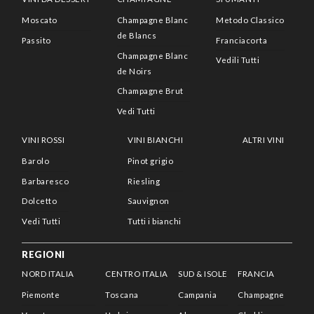
Moscato
Champagne Blanc
Metodo Classico
de Blancs
Passito
Franciacorta
Champagne Blanc
Vedili Tutti
de Noirs
Champagne Brut
Vedi Tutti
VINI ROSSI
VINI BIANCHI
ALTRI VINI
Barolo
Pinot grigio
Barbaresco
Riesling
Dolcetto
Sauvignon
Vedi Tutti
Tutti i bianchi
REGIONI
NORD ITALIA
CENTRO ITALIA
SUD & ISOLE
FRANCIA
Piemonte
Toscana
Campania
Champagne