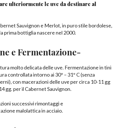
are ulteriormente le uve da destinare al
ernet Sauvignon e Merlot, in puro stile bordolese,
la prima bottiglia nascere nel 2000.
one e Fermentazione-
tura molto delicata delle uve. Fermentazione in tini
ra controllata intorno ai 30° – 31° C (senza
sterni), con macerazioni delle uve per circa 10-11 gg
-14 gg. per il Cabernet Sauvignon.
ioni successivi rimontaggi e
zione malolattica in acciaio.