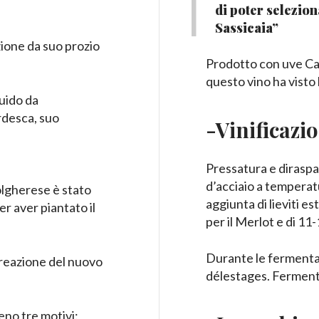
di poter selezion
Sassicaia”
azione da suo prozio
Prodotto con uve Cab
questo vino ha visto 
Guido da
rdesca, suo
-Vinificazi
Pressatura e diraspa
d’acciaio a temperatu
Bolgherese è stato
aggiunta di lieviti e
r aver piantato il
per il Merlot e di 11
Durante le fermentaz
 creazione del nuovo
délestages. Fermenta
eno tre motivi: