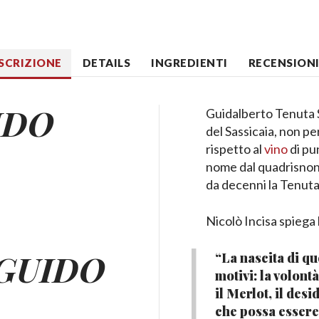
SCRIZIONE
DETAILS
INGREDIENTI
RECENSIONI 
IDO
Guidalberto Tenuta S
del Sassicaia, non pe
rispetto al
vino
di pu
nome dal quadrisnon
da decenni la Tenuta
Nicolò Incisa spiega 
 GUIDO
“La nascita di qu
motivi: la volont
il Merlot, il des
che possa essere