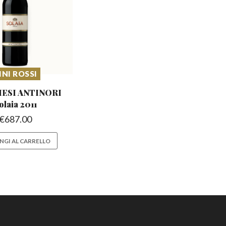
INI ROSSI
ESI ANTINORI
olaia 2011
€
687.00
NGI AL CARRELLO