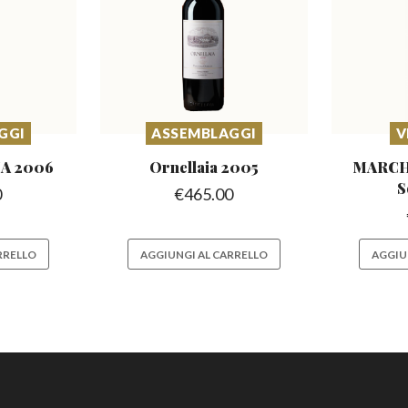
GGI
ASSEMBLAGGI
V
A 2006
Ornellaia
2005
MARCH
S
0
€
465.00
RRELLO
AGGIUNGI AL CARRELLO
AGGIU