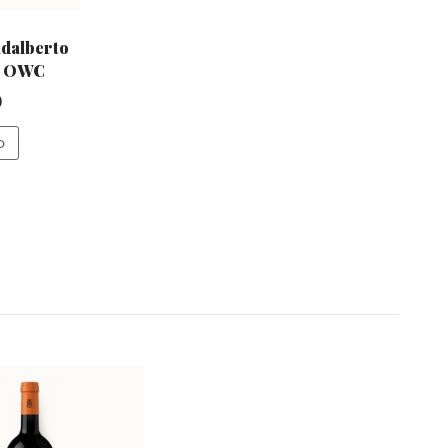
dalberto
m OWC
0
O