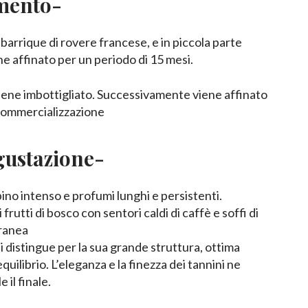
mento-
n barrique di rovere francese, e in piccola parte
e affinato per un periodo di 15 mesi.
 viene imbottigliato. Successivamente viene affinato
 commercializzazione
gustazione-
ino intenso e profumi lunghi e persistenti.
i frutti di bosco con sentori caldi di caffè e soffi di
ranea
si distingue per la sua grande struttura, ottima
quilibrio. L’eleganza e la finezza dei tannini ne
il finale.