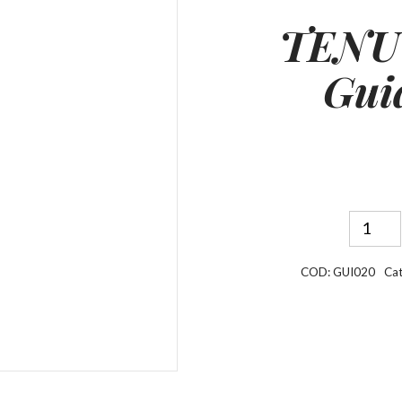
TENU
Gui
COD:
GUI020
Cat