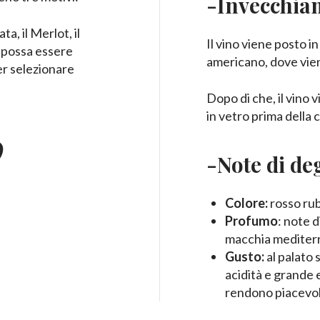
-Invecchia
a, il Merlot, il
Il vino viene posto i
e possa essere
americano, dove vien
er selezionare
Dopo di che, il vino
in vetro prima della
O
-Note di de
Colore:
rosso rub
Profumo
: note d
macchia mediter
Gusto:
al palato 
acidità e grande e
rendono piacevole 