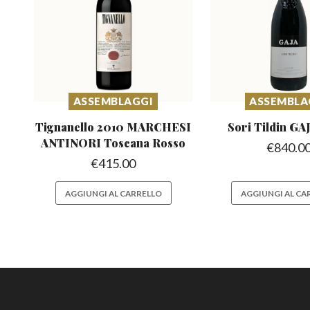
ASSEMBLAGGI
ASSEMBLA
Tignanello 2010 MARCHESI
Sori Tildin
GAJ
ANTINORI Toscana Rosso
€
840.0
€
415.00
AGGIUNGI AL CARRELLO
AGGIUNGI AL CA