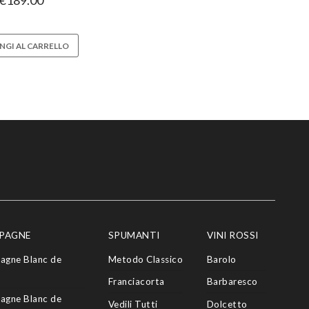
€
189.00
NGI AL CARRELLO
PAGNE
SPUMANTI
VINI ROSSI
agne Blanc de
Metodo Classico
Barolo
Franciacorta
Barbaresco
agne Blanc de
Vedili Tutti
Dolcetto