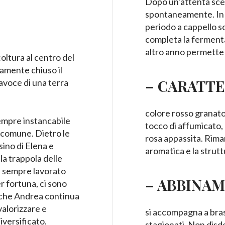
Dopo un’attenta scel
spontaneamente. In s
periodo a cappello s
completa la fermentaz
altro anno permette 
ltura al centro del
ivamente chiuso il
– CARATTE
tavoce di una terra
colore rosso granato 
empre instancabile
tocco di affumicato, 
al comune. Dietro le
rosa appassita. Rima
sino di Elena e
aromatica e la strut
la trappola delle
 è sempre lavorato
– ABBINAM
r fortuna, ci sono
 che Andrea continua
valorizzare e
si accompagna a brasa
iversificato.
stagionati. Non disde