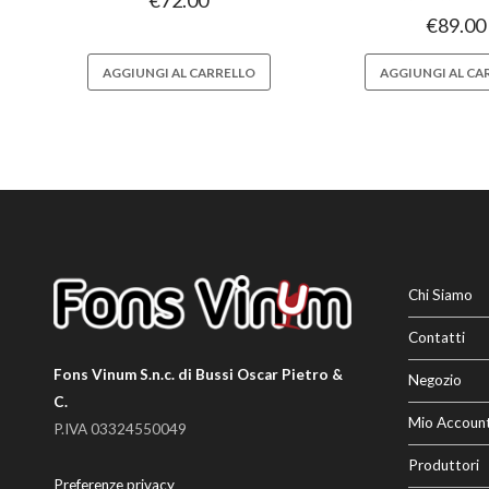
€
72.00
€
89.00
AGGIUNGI AL CARRELLO
AGGIUNGI AL CA
Chi Siamo
Contatti
Fons Vinum S.n.c. di Bussi Oscar Pietro &
Negozio
C.
Mio Accoun
P.IVA 03324550049
Produttori
Preferenze privacy