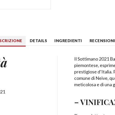
SCRIZIONE
DETAILS
INGREDIENTI
RECENSIONI 
à
Il Sottimano 2021 B
piemontese, esprimen
prestigiose d’Italia
comune di Neive, que
meticolosa e di una g
21
– VINIFIC