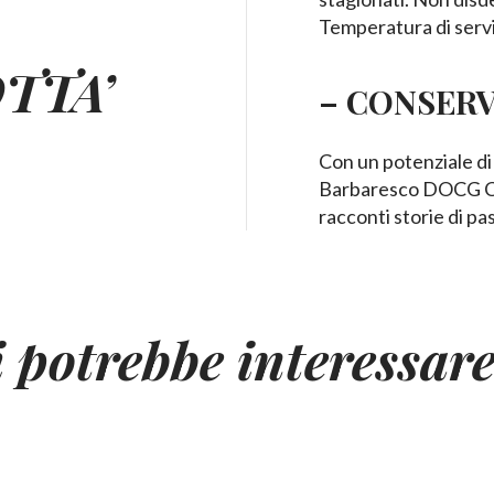
Temperatura di serv
TTA’
– CONSERV
Con un potenziale di
Barbaresco DOCG Cot
racconti storie di pa
i potrebbe interessar