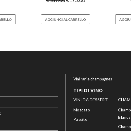
€
189.00
€
175.00
RRELLO
AGGIUNGI AL CARRELLO
AGGIU
Vini rari e champagnes
TIPI DI VINO
VINI DA DESSERT
CHAM
Moscato
Champ
t
Blancs
Passito
Champ