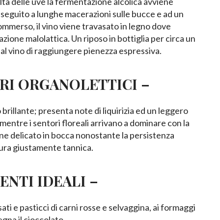
ta delle uve la fermentazione alcolica avviene
eguito a lunghe macerazioni sulle bucce e ad un
ommerso, il vino viene travasato in legno dove
ione malolattica. Un riposo in bottiglia per circa un
al vino di raggiungere pienezza espressiva.
RI ORGANOLETTICI –
brillante; presenta note di liquirizia ed un leggero
mentre i sentori floreali arrivano a dominare con la
ne delicato in bocca nonostante la persistenza
tura giustamente tannica.
ENTI IDEALI –
ti e pasticci di carni rosse e selvaggina, ai formaggi
gna il cioccolato.