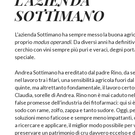
SOTTIMANO
L’azienda Sottimano ha sempre messo la buona agrico
proprio
modus operandi
. Da diversi anni ha definit
cerchio con vini sempre più puri e veraci, degni por
speciale.
Andrea Sottimano ha ereditato dal padre Rino, da s
nel lavoro tra i filari, una sensibilità agricola fuori d
quinte, ma altrettanto fondamentale, il lavoro certo
Claudia, sorelle di Andrea. Rino non è mai caduto nel
false promesse dell’industria dei fitofarmaci: qui si
sodo con rame, zolfo, zappa e tanto sudore. Oggi, pe
soluzioni meno faticose e sempre meno impattanti,
a ricercare e applicare, il miglior modo possibile per 
preservare un patrimonio di cru davvero eccelso e d