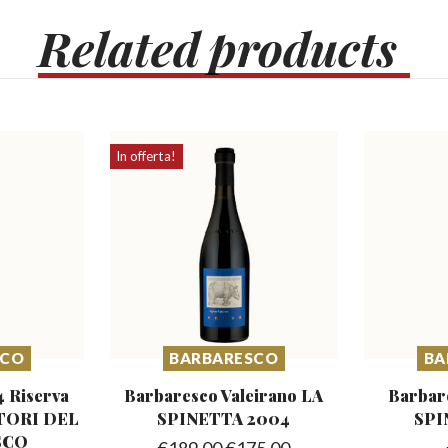
Related
products
In offerta!
SCO
BARBARESCO
BA
4 Riserva
Barbaresco Valeirano
LA
Barbar
ORI DEL
SPINETTA 2004
SPI
SCO