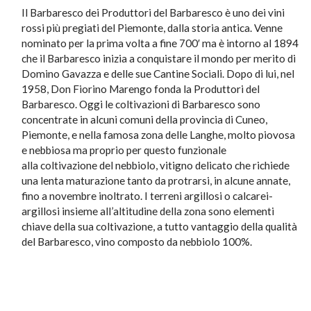
Il Barbaresco dei Produttori del Barbaresco è uno dei vini
rossi più pregiati del Piemonte, dalla storia antica. Venne
nominato per la prima volta a fine 700′ ma è intorno al 1894
che il Barbaresco inizia a conquistare il mondo per merito di
Domino Gavazza e delle sue Cantine Sociali. Dopo di lui, nel
1958, Don Fiorino Marengo fonda la Produttori del
Barbaresco. Oggi le coltivazioni di Barbaresco sono
concentrate in alcuni comuni della provincia di Cuneo,
Piemonte, e nella famosa zona delle Langhe, molto piovosa
e nebbiosa ma proprio per questo funzionale
alla coltivazione del nebbiolo, vitigno delicato che richiede
una lenta maturazione tanto da protrarsi, in alcune annate,
fino a novembre inoltrato. I terreni argillosi o calcarei-
argillosi insieme all’altitudine della zona sono elementi
chiave della sua coltivazione, a tutto vantaggio della qualità
del Barbaresco, vino composto da nebbiolo 100%.