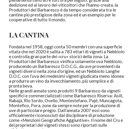
pienamente centrati e tutt’ora perseguiti: grazie alla
dedizione ed al lavoro dei viticoltori che l’hanno creata, la
Produttori del Barbaresco è da tempo considerata tra le
cantine più prestigiose della zona ed è un esempio per le
cooperative di tutto il mondo.
LA CANTINA
Fondata nel 1958, oggi conta 50 membri con una superficie
vitata che nel 2020 è salita a 783 ettari di vigneti a Nebbiolo
e controlla gran parte dei «cru» storici della zona. La
Produttori del Barbaresco vinifica solamente uva Nebbiolo,
producendo un Barbaresco D.O.C.G., da uve provenienti da
vigneti diversi nella zona d’origine, ed un Nebbiolo Langhe
D.O.C. con l’uva dei medesimi vigneti giudicata meno idonea
a produrre un vino da invecchiamento, più semplice e di
pronta beva.
Nelle grandi annate sono prodotti 9 Barbaresco da vigneti
specifici e commercializzati come Barbaresco Riserva: Asili,
Rabajà, Rio Sordo, Ovello, Montestefano, Pajé, Muncagota,
Montefico, Pora, zone da sempre note per la produzione di
uve di particolare pregio. Dall’annata 2007 essi sono
ufficialmente riconosciuti dal disciplinare di produzione
come «Menzioni Geografiche Aggiuntive». Il nome del Cru e
dei proprietari dei vigneti stessi sono riportati sulle