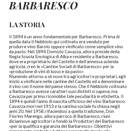
BARBARESCO
LA STORIA
Il 1894 è un anno fondamentale per Barbaresco. Prima di
quella data il Nebbiolo qui coltivato era venduto per
produrre vino Barolo oppure vinificato come semplice vino
da pasto. Nel 1894 Domizio Cavazza, allora preside della
Regia Scuola Enologica di Alba e residente a Barbaresco,
dove era proprietario del Castello e dell’annessa azienda
agricola, creò le «Cantine Sociali di Barbaresco» per la
«produzione di vini di lusso e da pasto»
Riunendo attorno a sè nove tra agricoltori e proprietari, egli
iniziò a vinificare nelle cantine del Castello ed a denominare
il vino con il nome del paese stesso. Che il Nebbiolo coltivato
a Barbaresco avesse caratteri suoi distinti si sapeva, ma
Cavazza per primo riconobbe tale peculiarità in etichetta. Il
1894 è quindi l’anno di nascita ufficioso del vino Barbaresco.
Cavazza morì nel 1913 e la cantina sociale fu chiusa negli
anni 20. Nel 1958, rifacendosi a quella tradizione, Don
Fiorino Marengo, allora parroco di Barbaresco, riunì
diciannove agricoltori e fondò la Produttori del Barbaresco
«per la qualifica e garanzia del Barbaresco». Obiettivi