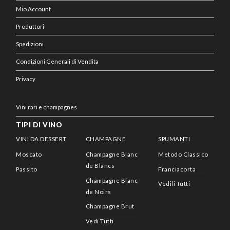
Mio Account
Produttori
Spedizioni
Condizioni Generali di Vendita
Privacy
Vini rari e champagnes
TIPI DI VINO
VINI DA DESSERT
CHAMPAGNE
SPUMANTI
Moscato
Champagne Blanc
Metodo Classico
de Blancs
Passito
Franciacorta
Champagne Blanc
Vedili Tutti
de Noirs
Champagne Brut
Vedi Tutti