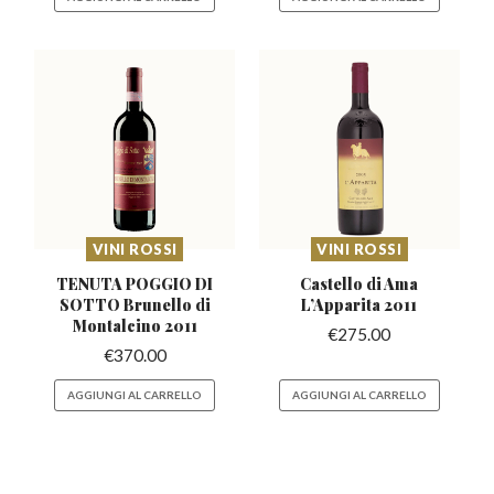
VINI ROSSI
VINI ROSSI
TENUTA POGGIO DI
Castello di Ama
SOTTO Brunello
di
L’Apparita
2011
Montalcino 2011
€
275.00
€
370.00
AGGIUNGI AL CARRELLO
AGGIUNGI AL CARRELLO