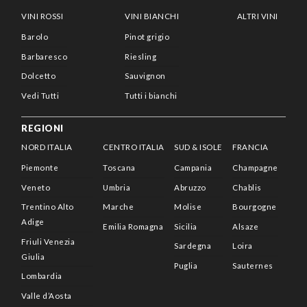
VINI ROSSI
VINI BIANCHI
ALTRI VINI
Barolo
Pinot grigio
Barbaresco
Riesling
Dolcetto
Sauvignon
Vedi Tutti
Tutti i bianchi
REGIONI
NORD ITALIA
CENTRO ITALIA
SUD & ISOLE
FRANCIA
Piemonte
Toscana
Campania
Champagne
Veneto
Umbria
Abruzzo
Chablis
Trentino Alto
Marche
Molise
Bourgogne
Adige
Emilia Romagna
Sicilia
Alsaze
Friuli Venezia
Sardegna
Loira
Giulia
Puglia
Sauternes
Lombardia
Valle d’Aosta