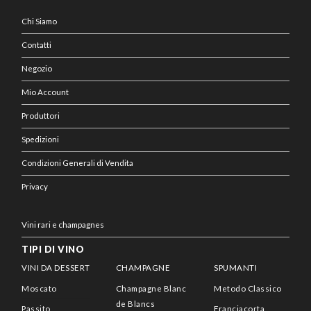
Chi Siamo
Contatti
Negozio
Mio Account
Produttori
Spedizioni
Condizioni Generali di Vendita
Privacy
Vini rari e champagnes
TIPI DI VINO
VINI DA DESSERT
CHAMPAGNE
SPUMANTI
Moscato
Champagne Blanc
Metodo Classico
de Blancs
Passito
Franciacorta