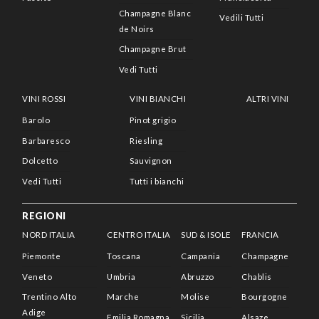
Champagne Blanc
Vedili Tutti
de Noirs
Champagne Brut
Vedi Tutti
VINI ROSSI
VINI BIANCHI
ALTRI VINI
Barolo
Pinot grigio
Barbaresco
Riesling
Dolcetto
Sauvignon
Vedi Tutti
Tutti i bianchi
REGIONI
NORD ITALIA
CENTRO ITALIA
SUD & ISOLE
FRANCIA
Piemonte
Toscana
Campania
Champagne
Veneto
Umbria
Abruzzo
Chablis
Trentino Alto
Marche
Molise
Bourgogne
Adige
Emilia Romagna
Sicilia
Alsaze