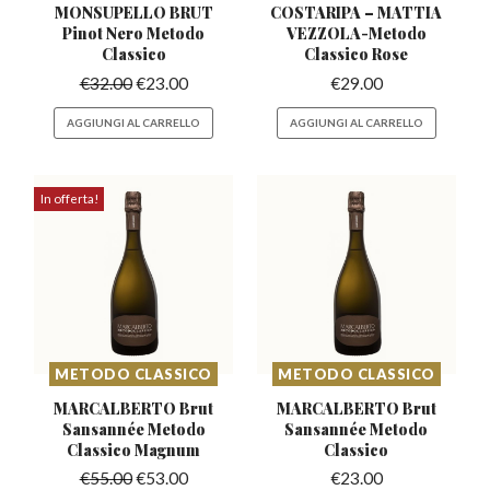
MONSUPELLO BRUT
COSTARIPA – MATTIA
Pinot
Nero Metodo
VEZZOLA-Metodo
Classico
Classico Rose
€
32.00
€
23.00
€
29.00
AGGIUNGI AL CARRELLO
AGGIUNGI AL CARRELLO
In offerta!
METODO CLASSICO
METODO CLASSICO
MARCALBERTO Brut
MARCALBERTO Brut
Sansannée
Metodo
Sansannée
Metodo
Classico Magnum
Classico
€
55.00
€
53.00
€
23.00