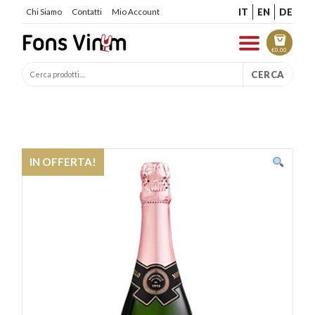
IT
EN
DE
Chi Siamo
Contatti
Mio Account
€
0.00
CERCA
IN OFFERTA!