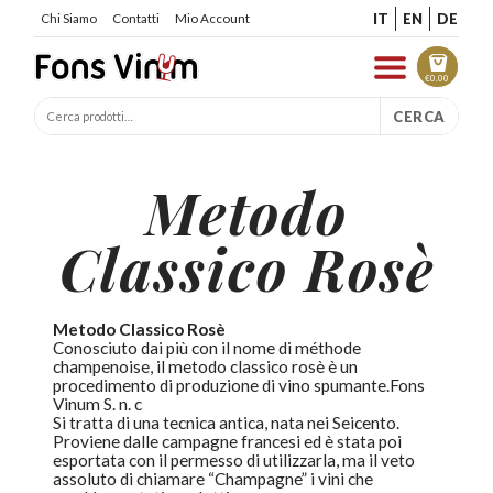
IT
EN
DE
Chi Siamo
Contatti
Mio Account
€
0.00
CERCA
Metodo
Classico Rosè
Metodo Classico Rosè
Conosciuto dai più con il nome di méthode
champenoise, il metodo classico rosè è un
procedimento di produzione di vino spumante.Fons
Vinum S. n. c
Si tratta di una tecnica antica, nata nei Seicento.
Proviene dalle campagne francesi ed è stata poi
esportata con il permesso di utilizzarla, ma il veto
assoluto di chiamare “
Champagne
” i vini che