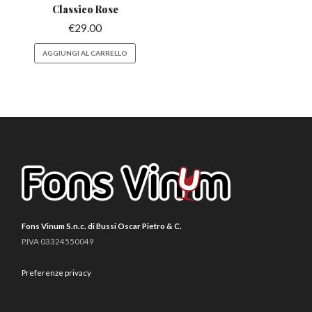
Classico Rose
€
29.00
AGGIUNGI AL CARRELLO
Fons Vinum S.n.c. di Bussi Oscar Pietro & C.
P.IVA 03324550049
Preferenze privacy