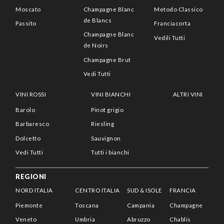
Moscato
Champagne Blanc
Metodo Classico
de Blancs
Passito
Franciacorta
Champagne Blanc
Vedili Tutti
de Noirs
Champagne Brut
Vedi Tutti
VINI ROSSI
VINI BIANCHI
ALTRI VINI
Barolo
Pinot grigio
Barbaresco
Riesling
Dolcetto
Sauvignon
Vedi Tutti
Tutti i bianchi
REGIONI
NORD ITALIA
CENTRO ITALIA
SUD & ISOLE
FRANCIA
Piemonte
Toscana
Campania
Champagne
Veneto
Umbria
Abruzzo
Chablis