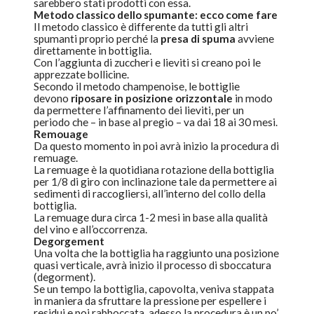
sarebbero stati prodotti con essa.
Metodo classico dello
spumante
: ecco come fare
Il metodo classico è differente da tutti gli altri
spumanti proprio perché la
presa di spuma
avviene
direttamente in bottiglia.
Con l’aggiunta di zuccheri e lieviti si creano poi le
apprezzate bollicine.
Secondo il metodo champenoise, le bottiglie
devono
riposare in posizione orizzontale
in modo
da permettere l’affinamento dei lieviti, per un
periodo che – in base al pregio – va dai 18 ai 30 mesi.
Remouage
Da questo momento in poi avrà inizio la procedura di
remuage.
La remuage è la quotidiana rotazione della bottiglia
per 1/8 di giro con inclinazione tale da permettere ai
sedimenti di raccogliersi, all’interno del collo della
bottiglia.
La remuage dura circa 1-2 mesi in base alla qualità
del vino e all’occorrenza.
Degorgement
Una volta che la bottiglia ha raggiunto una posizione
quasi verticale, avrà inizio il processo di sboccatura
(degorment).
Se un tempo la bottiglia, capovolta, veniva stappata
in maniera da sfruttare la pressione per espellere i
residui e poi rabboccata, adesso la procedura è un po’