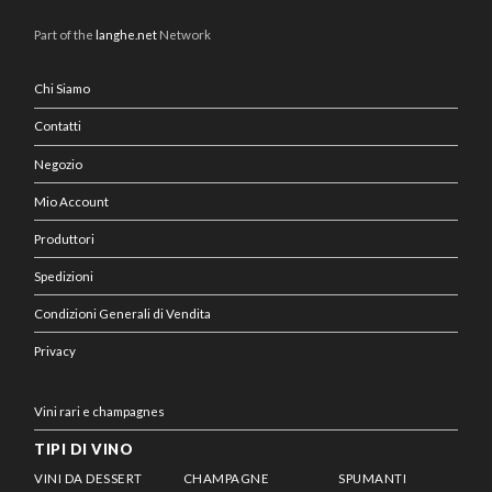
Part of the
langhe.net
Network
Chi Siamo
Contatti
Negozio
Mio Account
Produttori
Spedizioni
Condizioni Generali di Vendita
Privacy
Vini rari e champagnes
TIPI DI VINO
VINI DA DESSERT
CHAMPAGNE
SPUMANTI