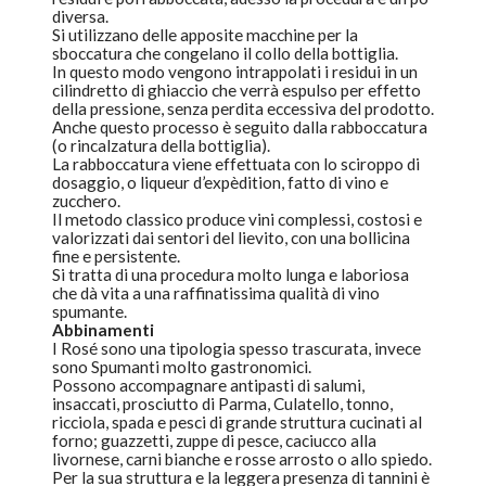
diversa.
Si utilizzano delle apposite macchine per la
sboccatura che congelano il collo della bottiglia.
In questo modo vengono intrappolati i residui in un
cilindretto di ghiaccio che verrà espulso per effetto
della pressione, senza perdita eccessiva del prodotto.
Anche questo processo è seguito dalla rabboccatura
(o rincalzatura della bottiglia).
La rabboccatura viene effettuata con lo sciroppo di
dosaggio, o liqueur d’expèdition, fatto di vino e
zucchero.
Il metodo classico produce vini complessi, costosi e
valorizzati dai sentori del lievito, con una bollicina
fine e persistente.
Si tratta di una procedura molto lunga e laboriosa
che dà vita a una raffinatissima qualità di vino
spumante.
Abbinamenti
I Rosé sono una tipologia spesso trascurata, invece
sono Spumanti molto gastronomici.
Possono accompagnare antipasti di salumi,
insaccati, prosciutto di Parma, Culatello, tonno,
ricciola, spada e pesci di grande struttura cucinati al
forno; guazzetti, zuppe di pesce, caciucco alla
livornese, carni bianche e rosse arrosto o allo spiedo.
Per la sua struttura e la leggera presenza di tannini è