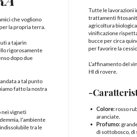
Tutte le lavorazioni
trattamenti fitosani
amici che vogliono
agricoltura biologica
per la propria terra.
vinificazione rispett
bucce per circa quind
uti a tajarin
per favorire la cessi
uello rigorosamente
ntenso dopo due
L’affinamento del vin
Hl di rovere.
mandata a tal punto
biamo fatto la nostra
-Caratteris
Colore:
rosso rub
o nei vigneti
aranciate.
endemmia, l’ambiente
Profumo:
grande 
ndissolubile tra le
di sottobosco, di 