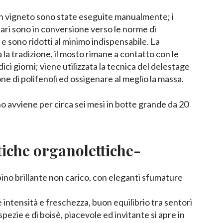
 in vigneto sono state eseguite manualmente; i
tari sono in conversione verso le norme di
 e sono ridotti al minimo indispensabile. La
a la tradizione, il mosto rimane a contatto con le
ici giorni; viene utilizzata la tecnica del delestage
one di polifenoli ed ossigenare al meglio la massa.
o avviene per circa sei mesi in botte grande da 20
tiche organolettiche-
ino brillante non carico, con eleganti sfumature
intensità e freschezza, buon equilibrio tra sentori
spezie e di boisè, piacevole ed invitante si apre in