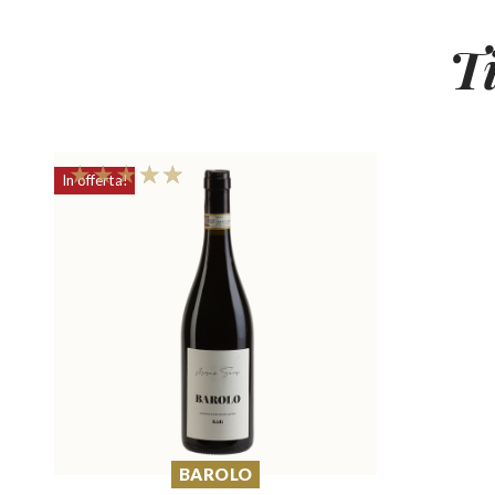
T
In offerta!
BAROLO