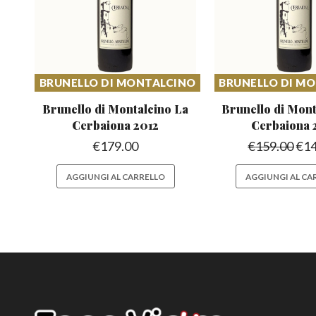
BRUNELLO DI MONTALCINO
BRUNELLO DI M
Brunello di Montalcino
La
Brunello di Mon
Cerbaiona 2012
Cerbaiona 
€
179.00
€
159.00
€
1
AGGIUNGI AL CARRELLO
AGGIUNGI AL CA