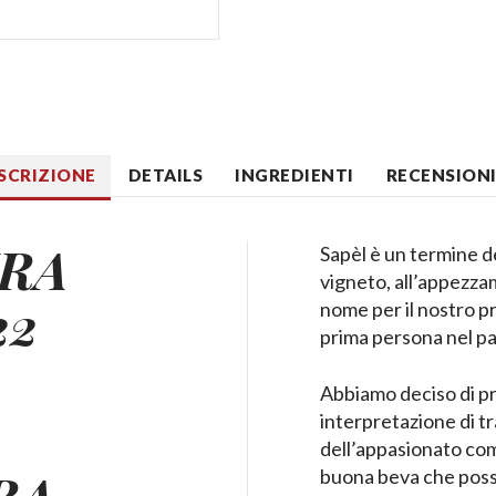
SCRIZIONE
DETAILS
INGREDIENTI
RECENSIONI 
IRA
Sapèl è un termine de
vigneto, all’appezza
22
nome per il nostro pr
prima persona nel p
Abbiamo deciso di p
interpretazione di tr
dell’appasionato com
RA
buona beva che possa