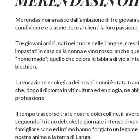
Merendasinoira nasce dall’ambizione di tre giovani 
condividere e trasmettere ai clienti la loro passione 
Tre giovani amici, nati nel cuore delle Langhe, cresci
impastati in casa dalla nonna e vino rosso, anche q
“home made”; quello che colora le labbra di viola i
bicchieri.
La vocazione enologica dei nostri nonni è stata tra
che, dopo il diploma in viticultura ed enologia, ne ab
professione.
Il tempo trascorso tra le nostre dolci colline, il lavor
seguendo il ritmo del sole, le giornate intense di v
famigliare sano ed intimo hanno forgiato un legame i
nostre anime e la terra di Langa.