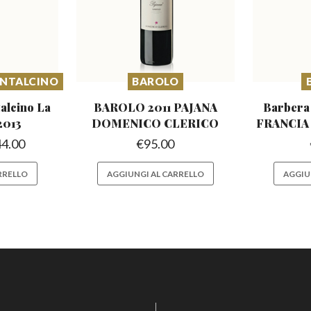
ONTALCINO
BAROLO
talcino
La
BAROLO 2011 PAJANA
Barbera
2013
DOMENICO CLERICO
FRANCIA 
44.00
€
95.00
RRELLO
AGGIUNGI AL CARRELLO
AGGIU