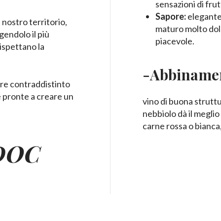
sensazioni di fru
Sapore:
elegante
 nostro territorio,
maturo molto dolc
gendolo il più
piacevole.
ispettano la
-Abbinamen
pre contraddistinto
e pronte a creare un
vino di buona struttu
nebbiolo dà il megli
carne rossa o bianca
DOC