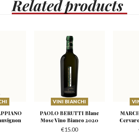
Related
products
CHI
VINI BIANCHI
VI
APPIANO
PAOLO BERUTTI Blanc
MARCH
Sauvignon
Mose
Vino Bianco 2020
Cervar
€
15.00