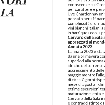
conoscenze sul Grech
LLA
per carattere e pers
Uve Chardonnay unite
pensato per affinare
complessità di un luo
vini bianchi italian
in barriques con la p
Cervaro della Sala, i
apprezzati al mond
Annata 2023
L’annata 2023 è stat
da una primavera co
superiori alla norma 
idriche del terreno 
accrescimento delle p
maggio mentre l’all
di circa 7 giorni risp
mese di agosto il cl
ottime escursioni ter
maturazione lenta e 
Cervaro della Sala è 
e contraddistinte da