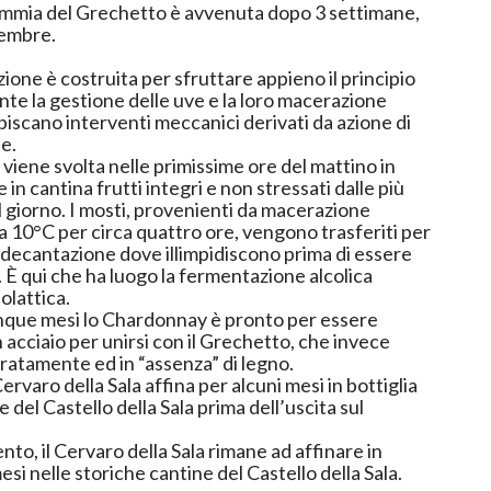
mmia del Grechetto è avvenuta dopo 3 settimane,
tembre.
azione è costruita per sfruttare appieno il principio
nte la gestione delle uve e la loro macerazione
iscano interventi meccanici derivati da azione di
e.
 viene svolta nelle primissime ore del mattino in
in cantina frutti integri e non stressati dalle più
 giorno. I mosti, provenienti da macerazione
 a 10°C per circa quattro ore, vengono trasferiti per
i decantazione dove illimpidiscono prima di essere
e. È qui che ha luogo la fermentazione alcolica
olattica.
nque mesi lo
Chardonnay
è pronto per essere
n acciaio per unirsi con il Grechetto, che invece
aratamente ed in “assenza” di legno.
rvaro della Sala affina per alcuni mesi in bottiglia
 del Castello della Sala prima dell’uscita sul
to, il Cervaro della Sala rimane ad affinare in
esi nelle storiche cantine del Castello della Sala.