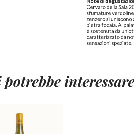
Note di degustazio
Cervaro della Sala 20
sfumature verdoline.
zenzero si uniscono a
pietra focaia. Al pal
è sostenuta da un’ot
caratterizzato da no
sensazioni speziate. 
i potrebbe interessar