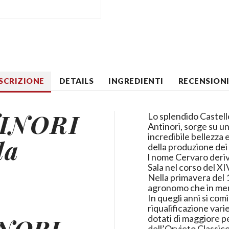
SCRIZIONE
DETAILS
INGREDIENTI
RECENSIONI 
INORI
Lo splendido Castello
Antinori, sorge su u
incredibile bellezza 
la
della produzione dei m
l nome Cervaro deriva
Sala nel corso del XI
Nella primavera del 
agronomo che in meno 
In quegli anni si com
riqualificazione vari
NORI
dotati di maggiore pe
dell’Orvieto Classico