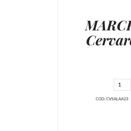
MARCH
Cerva
COD:
CVSALAA23