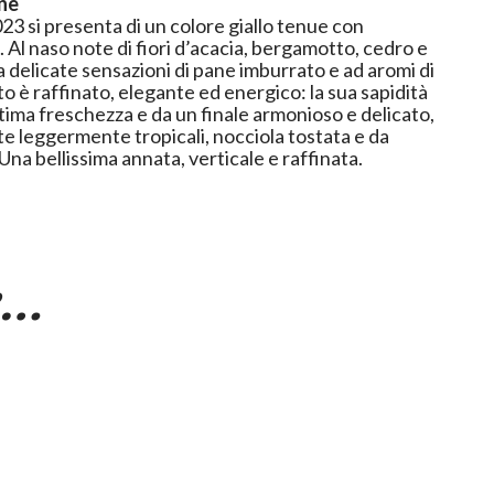
ne
23 si presenta di un colore giallo tenue con
 Al naso note di fiori d’acacia, bergamotto, cedro e
 delicate sensazioni di pane imburrato e ad aromi di
ato è raffinato, elegante ed energico: la sua sapidità
tima freschezza e da un finale armonioso e delicato,
te leggermente tropicali, nocciola tostata e da
Una bellissima annata, verticale e raffinata.
e…