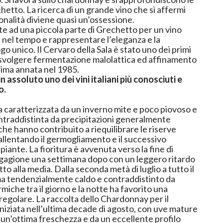
etto. La ricerca di un grande vino che si affermi
onalità diviene quasi un’ossessione.
 ad una piccola parte di Grechetto per un vino
 nel tempo e rappresentare l’eleganza e la
go unico. Il Cervaro della Sala è stato uno dei primi
i a svolgere fermentazione malolattica ed affinamento
rima annata nel 1985.
n assoluto uno dei vini italiani più conosciuti e
o.
a caratterizzata da un inverno mite e poco piovoso e
ntraddistinta da precipitazioni generalmente
che hanno contribuito a riequilibrare le riserve
rallentando il germogliamento e il successivo
iante. La fioritura è avvenuta verso la fine di
egagione una settimana dopo con un leggero ritardo
etto alla media. Dalla seconda metà di luglio a tutto il
ima tendenzialmente caldo e contraddistinto da
miche tra il giorno e la notte ha favorito una
regolare. La raccolta dello Chardonnay per il
iniziata nell’ultima decade di agosto, con uve mature
 un’ottima freschezza e da un eccellente profilo