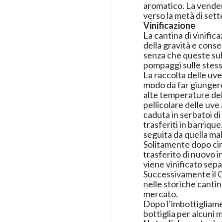
aromatico. La vende
verso la metà di set
Vinificazione
La cantina di vinific
della gravità e conse
senza che queste sub
pompaggi sulle stess
La raccolta delle uve
modo da far giungere 
alte temperature del
pellicolare delle uve
caduta in serbatoi d
trasferiti in barriqu
seguita da quella mal
Solitamente dopo ci
trasferito di nuovo i
viene vinificato sep
Successivamente il Ce
nelle storiche cantine
mercato.
Dopo l’imbottigliamen
bottiglia per alcuni m