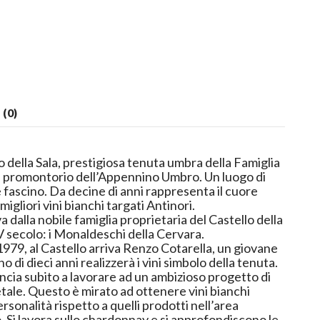
(0)
 della Sala, prestigiosa tenuta umbra della Famiglia
n promontorio dell’Appennino Umbro. Un luogo di
e fascino. Da decine di anni rappresenta il cuore
igliori vini bianchi targati Antinori.
 dalla nobile famiglia proprietaria del Castello della
V secolo: i Monaldeschi della Cervara.
1979, al Castello arriva Renzo Cotarella, un giovane
di dieci anni realizzerà i vini simbolo della tenuta.
incia subito a lavorare ad un ambizioso progetto di
etale. Questo è mirato ad ottenere vini bianchi
rsonalità rispetto a quelli prodotti nell’area
. Si lavora sullo chardonnay e si approfondiscono le