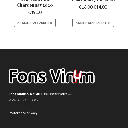
Chardonnay 2020
€
16.00
€
14.00
€
49.00
AGGIUNGI AL CARRELLO
AGGIUNGI AL CARRELLO
Fons Vinum S.n.c. di Bussi Oscar Pietro & C.
P.IVA 03324550049
Preferenze privacy