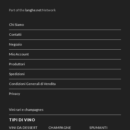
Part of the
langhe.net
Network
Chi Siamo
Contatti
Negozio
Mio Account
Produttori
Spedizioni
Condizioni Generali di Vendita
Privacy
Vini rari e champagnes
TIPI DI VINO
VINI DA DESSERT
CHAMPAGNE
SPUMANTI