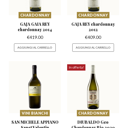
CHARDONNAY
CHARDONNAY
GAJA GAIA REY
GAJA REY chardonnay
chardonnay
2014
2012
€
419.00
€
409.00
AGGIUNGI AL CARRELLO
AGGIUNGI AL CARRELLO
In offerta!
VINI BIANCHI
CHARDONNAY
SAN MICHELE APPIANO
DIUBALDO Geo
Sanct
Valentin
Chardonnay
Bio 2020