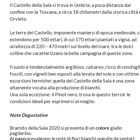
Il Castello della Sala si trova in Umbria, a poca distanza dal
confine con la Toscana, a circa 18 chilometri dalla storica città 
Orvieto.
Le terre del Castello, imponente maniero di epoca medievale, s
estendono per 500 ettari, di cui 170 ettari piantati a vigna, ad
un’altezza di 220 – 470 metri sul livello del mare, tra le dolci
colline che caratterizzano la bella campagna di queste zone.
Il suolo è tendenzialmente argilloso, calcareo, ricco di conchigl
fossili, con vigneti ben esposti alla levata del sole e con ottime
escursioni termiche: quella del Castello della Sala è una zona
altamente vocata alla produzione di bianchi.
Una sola eccezione: il Pinot nero, trova in questo terroir le
condizioni ideali per esprimersi al meglio.
Note Degustative
Bramìto della Sala 2020 si presenta di un
colore
giallo
paglierino.
Al
naso
prevalgono le note di fiori bianchi seguite da sentori