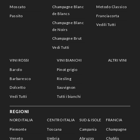
Moscato
Champagne Blanc
Metodo Classico
de Blancs
Passito
Franciacorta
Champagne Blanc
Vedili Tutti
de Noirs
Champagne Brut
Vedi Tutti
VINI ROSSI
VINI BIANCHI
ALTRI VINI
Barolo
Pinot grigio
Barbaresco
Riesling
Dolcetto
Sauvignon
Vedi Tutti
Tutti i bianchi
REGIONI
NORD ITALIA
CENTRO ITALIA
SUD & ISOLE
FRANCIA
Piemonte
Toscana
Campania
Champagne
Veneto
Umbria
Abruzzo
Chablis