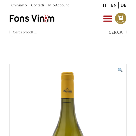
IT
EN
DE
Chi Siamo
Contatti
Mio Account
€
0.00
CERCA