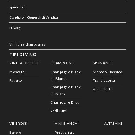
Spedizioni
Condizioni Generali di Vendita
Privacy
Vini rari e champagnes
TIPI DI VINO
VINI DA DESSERT
CHAMPAGNE
SPUMANTI
Moscato
Champagne Blanc
Metodo Classico
de Blancs
Passito
Franciacorta
Champagne Blanc
Vedili Tutti
de Noirs
Champagne Brut
Vedi Tutti
VINI ROSSI
VINI BIANCHI
ALTRI VINI
Barolo
Pinot grigio