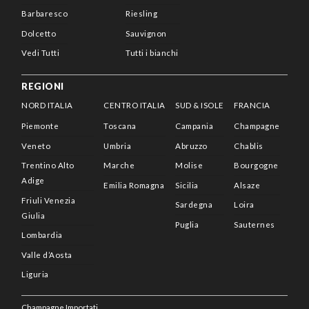
Barbaresco
Riesling
Dolcetto
Sauvignon
Vedi Tutti
Tutti i bianchi
REGIONI
NORD ITALIA
CENTRO ITALIA
SUD & ISOLE
FRANCIA
Piemonte
Toscana
Campania
Champagne
Veneto
Umbria
Abruzzo
Chablis
Trentino Alto
Marche
Molise
Bourgogne
Adige
Emilia Romagna
Sicilia
Alsaze
Friuli Venezia
Sardegna
Loira
Giulia
Puglia
Sauternes
Lombardia
Valle d’Aosta
Liguria
Champagne Importati