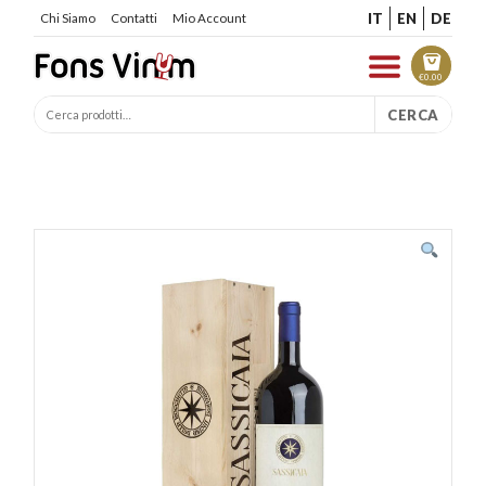
IT
EN
DE
Chi Siamo
Contatti
Mio Account
€
0.00
CERCA