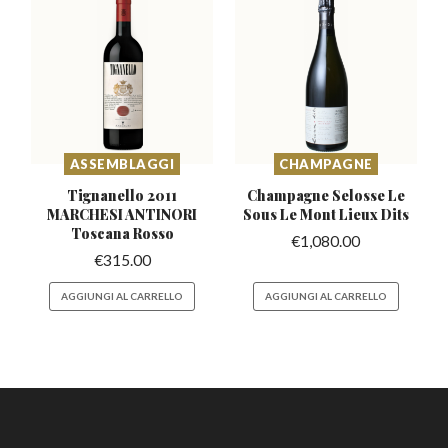
ASSEMBLAGGI
CHAMPAGNE
Tignanello 2011
Champagne Selosse Le
MARCHESI
ANTINORI
Sous
Le Mont Lieux Dits
Toscana Rosso
€
1,080.00
€
315.00
AGGIUNGI AL CARRELLO
AGGIUNGI AL CARRELLO