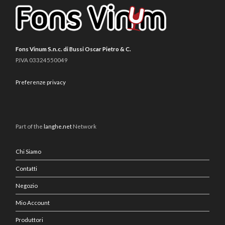
Fons Vinum S.n.c. di Bussi Oscar Pietro & C.
P.IVA 03324550049
Preferenze privacy
Part of the
langhe.net
Network
Chi Siamo
Contatti
Negozio
Mio Account
Produttori