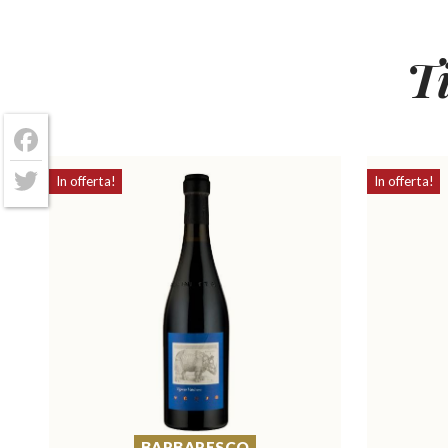
T
Facebook
In offerta!
In offerta!
Twitter
BARBARESCO