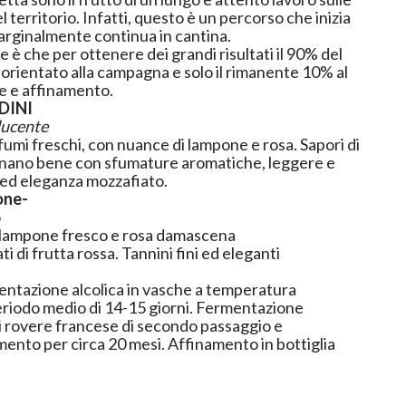
 territorio. Infatti, questo è un percorso che inizia
marginalmente continua in cantina.
ne è che per ottenere dei grandi risultati il 90% del
orientato alla campagna e solo il rimanente 10% al
ne e affinamento.
DINI
ducente
fumi freschi, con nuance di lampone e rosa. Sapori di
binano bene con sfumature aromatiche, leggere e
i ed eleganza mozzafiato.
one-
o
i lampone fresco e rosa damascena
ti di frutta rossa. Tannini fini ed eleganti
ntazione alcolica in vasche a temperatura
eriodo medio di 14-15 giorni. Fermentazione
 di rovere francese di secondo passaggio e
nto per circa 20 mesi. Affinamento in bottiglia