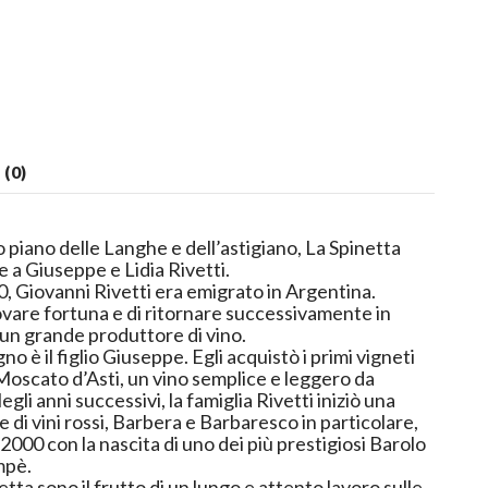
(0)
 piano delle Langhe e dell’astigiano, La Spinetta
 a Giuseppe e Lidia Rivetti.
0, Giovanni Rivetti era emigrato in Argentina.
rovare fortuna e di ritornare successivamente in
 un grande produttore di vino.
gno è il figlio Giuseppe. Egli acquistò i primi vigneti
 Moscato d’Asti, un vino semplice e leggero da
egli anni successivi, la famiglia Rivetti iniziò una
di vini rossi, Barbera e Barbaresco in particolare,
 2000 con la nascita di uno dei più prestigiosi Barolo
mpè.
netta sono il frutto di un lungo e attento lavoro sulle