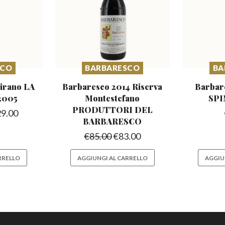
SCO
BARBARESCO
BA
eirano
LA
Barbaresco 2014 Riserva
Barbar
2005
Montestefano
SPI
PRODUTTORI DEL
29.00
BARBARESCO
€
85.00
€
83.00
RRELLO
AGGIUNGI AL CARRELLO
AGGIU