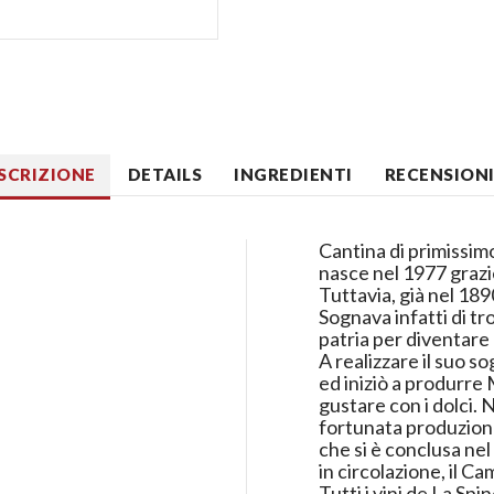
SCRIZIONE
DETAILS
INGREDIENTI
RECENSIONI 
Cantina di primissimo
nasce nel 1977 grazie
Tuttavia, già nel 189
Sognava infatti di t
patria per diventare
A realizzare il suo so
ed iniziò a produrre
gustare con i dolci. N
fortunata produzione 
che si è conclusa nel
in circolazione, il Ca
Tutti i vini de La Spi