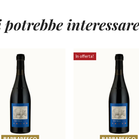
i potrebbe interessar
In offerta!
BARBARESCO
BARBARESCO