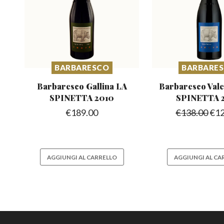
BARBARESCO
BARBARE
Barbaresco Gallina
LA
Barbaresco Val
SPINETTA 2010
SPINETTA 
€
189.00
€
138.00
€
1
AGGIUNGI AL CARRELLO
AGGIUNGI AL CA