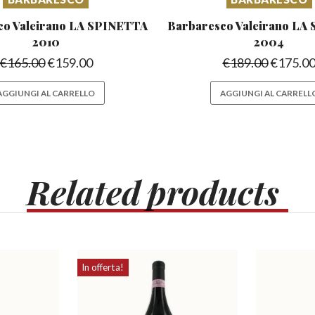
co Valeirano
LA SPINETTA
Barbaresco Valeirano
LA 
2010
2004
€
165.00
€
159.00
€
189.00
€
175.0
AGGIUNGI AL CARRELLO
AGGIUNGI AL CARRELL
Related
products
In offerta!