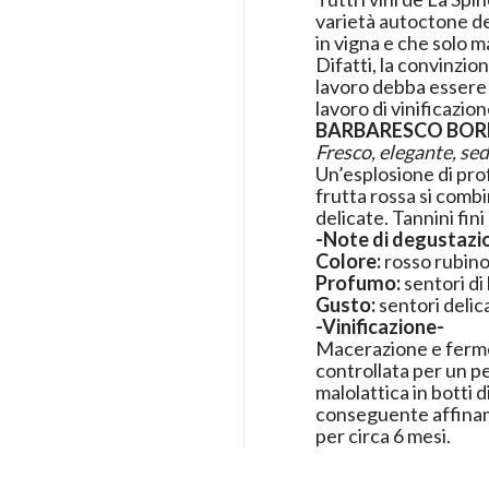
varietà autoctone del
in vigna e che solo 
Difatti, la convinzio
lavoro debba essere 
lavoro di vinificazio
BARBARESCO
BOR
Fresco, elegante, se
Un’esplosione di pro
frutta rossa si com
delicate. Tannini fin
-Note di degustazi
Colore:
rosso rubin
Profumo:
sentori d
Gusto:
sentori delica
-Vinificazione-
Macerazione e ferme
controllata per un p
malolattica in botti
conseguente affiname
per circa 6 mesi.