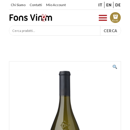
IT
EN
DE
Chi Siamo
Contatti
Mio Account
€
0.00
CERCA