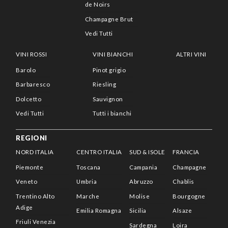
de Noirs
Champagne Brut
Vedi Tutti
VINI ROSSI
VINI BIANCHI
ALTRI VINI
Barolo
Pinot grigio
Barbaresco
Riesling
Dolcetto
Sauvignon
Vedi Tutti
Tutti i bianchi
REGIONI
NORD ITALIA
CENTRO ITALIA
SUD & ISOLE
FRANCIA
Piemonte
Toscana
Campania
Champagne
Veneto
Umbria
Abruzzo
Chablis
Trentino Alto
Marche
Molise
Bourgogne
Adige
Emilia Romagna
Sicilia
Alsaze
Friuli Venezia
Sardegna
Loira