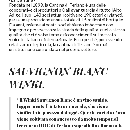
Fondata nel 1893, la Cantina di Terlano è una delle
cooperative di produttori più all’avanguardia di tutto l’Alto
Adige. I suoi 143 soci attuali coltivano 190 ettari di vigneti,
pari a una produzione annua totale di 1,5 milioni di bottiglie.
Da anni, insieme ai nostri soci abbiamo imboccato con
impegno e perseveranza la strada della qualità, quella stessa
qualità che ci è valsa fama e riconoscimenti sul mercato
vinicolo italiano e internazionale. Ecco perché, pur essendo
relativamente piccola, la cantina di Terlano è ormai
un’istituzione consolidata nel proprio settore.
SAUVIGNON
BLANC
WINKL
“Il Winkl Sauvignon Blanc è un vino sapido,
leggermente fruttato e minerale, che viene
vinificato in purezza dal 1956. Questa varietà d’ uva
viene coltivata con successo da molto tempo nel
territorio DOC di Terlano soprattutto attorno alle