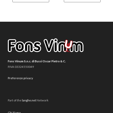
Fons Vinum S.n.c. di Bussi Oscar Pietro & C.
P.IVA 03324550049
Preferenze privacy
Part of the
langhe.net
Network
Chi Siamo