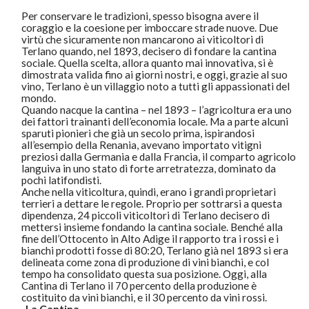
Per conservare le tradizioni, spesso bisogna avere il
coraggio e la coesione per imboccare strade nuove. Due
virtù che sicuramente non mancarono ai viticoltori di
Terlano quando, nel 1893, decisero di fondare la cantina
sociale. Quella scelta, allora quanto mai innovativa, si è
dimostrata valida fino ai giorni nostri, e oggi, grazie al suo
vino, Terlano è un villaggio noto a tutti gli appassionati del
mondo.
Quando nacque la cantina – nel 1893 – l’agricoltura era uno
dei fattori trainanti dell’economia locale. Ma a parte alcuni
sparuti pionieri che già un secolo prima, ispirandosi
all’esempio della Renania, avevano importato vitigni
preziosi dalla Germania e dalla Francia, il comparto agricolo
languiva in uno stato di forte arretratezza, dominato da
pochi latifondisti.
Anche nella viticoltura, quindi, erano i grandi proprietari
terrieri a dettare le regole. Proprio per sottrarsi a questa
dipendenza, 24 piccoli viticoltori di Terlano decisero di
mettersi insieme fondando la cantina sociale. Benché alla
fine dell’Ottocento in Alto Adige il rapporto tra i rossi e i
bianchi prodotti fosse di 80:20, Terlano già nel 1893 si era
delineata come zona di produzione di vini bianchi, e col
tempo ha consolidato questa sua posizione. Oggi, alla
Cantina di Terlano il 70 percento della produzione è
costituito da vini bianchi, e il 30 percento da vini rossi.
-La Cantina-