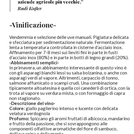
aziende agricole più vecchie.”
Rudi Kofler
-Vinificazione-
Vendemmia e selezione delle uve manuali. Pigiatura delicata
e sfecciatura per sedimentazione naturale. Fermentazione
lenta a temperatura controllata in cisterne d’acciaio inox.
Affinamento per 7-8 mesi sui lieviti fini in parte in fusti
d’acciaio inox (80%) e in parte in botti di legno grandi (20%).
-Abbinamenti semplici-
In primavera, un abbinamento interessante di questo vino è
con gli asparagi bianchi lessi su salsa bolzanina, o anche con
asparagi verdi al vapore. Altrimenti, carpaccio di tonno,
salmone affumicato o scampi crudi. Una combinazione
tipicamente altoatesina è quella coi canederli di ortica, con la
trota al vapore su verdura mista, o con formaggio di capra
non stagionato.
-Descrizione del vino-
Colore:
giallo paglierino intenso e lucente con delicata
velatura verdognola
Profumo:
Spiccano gli aromi fruttati di albicocca, mandarino
e frutto della passione, che si sovrappongono alle
componenti olfattive aromatiche del fiore di sambuco,
dell’uva spina e della menta.