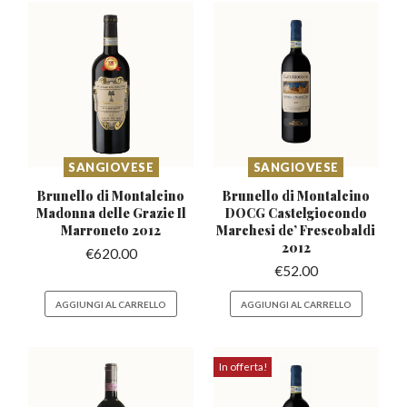
SANGIOVESE
SANGIOVESE
Brunello di Montalcino
Brunello di Montalcino
Madonna
delle Grazie Il
DOCG Castelgiocondo
Marroneto 2012
Marchesi de’ Frescobaldi
2012
€
620.00
€
52.00
AGGIUNGI AL CARRELLO
AGGIUNGI AL CARRELLO
In offerta!