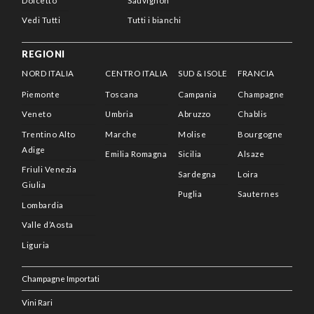
Dolcetto
Sauvignon
Vedi Tutti
Tutti i bianchi
REGIONI
NORD ITALIA
CENTRO ITALIA
SUD & ISOLE
FRANCIA
Piemonte
Toscana
Campania
Champagne
Veneto
Umbria
Abruzzo
Chablis
Trentino Alto
Marche
Molise
Bourgogne
Adige
Emilia Romagna
Sicilia
Alsaze
Friuli Venezia
Sardegna
Loira
Giulia
Puglia
Sauternes
Lombardia
Valle d’Aosta
Liguria
Champagne Importati
Vini Rari