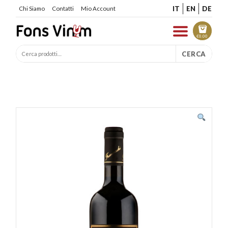
IT
EN
DE
Chi Siamo
Contatti
Mio Account
€
0.00
CERCA