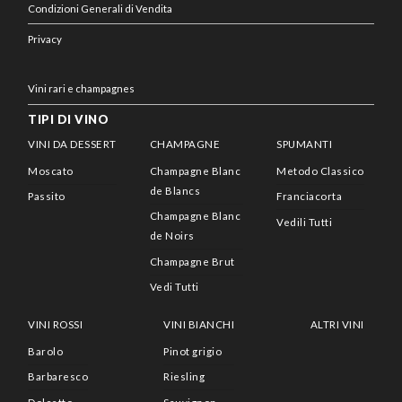
Condizioni Generali di Vendita
Privacy
Vini rari e champagnes
TIPI DI VINO
VINI DA DESSERT
CHAMPAGNE
SPUMANTI
Moscato
Champagne Blanc
Metodo Classico
de Blancs
Passito
Franciacorta
Champagne Blanc
Vedili Tutti
de Noirs
Champagne Brut
Vedi Tutti
VINI ROSSI
VINI BIANCHI
ALTRI VINI
Barolo
Pinot grigio
Barbaresco
Riesling