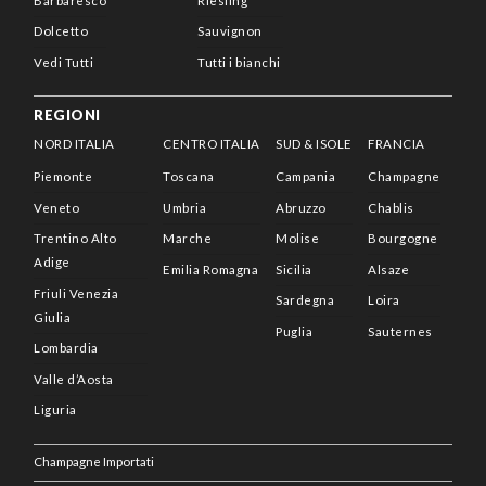
Barbaresco
Riesling
Dolcetto
Sauvignon
Vedi Tutti
Tutti i bianchi
REGIONI
NORD ITALIA
CENTRO ITALIA
SUD & ISOLE
FRANCIA
Piemonte
Toscana
Campania
Champagne
Veneto
Umbria
Abruzzo
Chablis
Trentino Alto
Marche
Molise
Bourgogne
Adige
Emilia Romagna
Sicilia
Alsaze
Friuli Venezia
Sardegna
Loira
Giulia
Puglia
Sauternes
Lombardia
Valle d’Aosta
Liguria
Champagne Importati