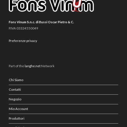
Fons Vinum S.n.c. di Bussi Oscar Pietro & C.
P.IVA 03324550049
Preferenze privacy
Part of the
langhe.net
Network
Chi Siamo
Contatti
Negozio
Mio Account
Produttori