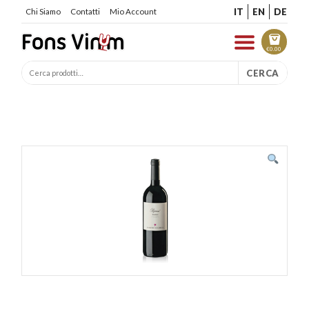
IT
EN
DE
Chi Siamo
Contatti
Mio Account
€
0.00
CERCA