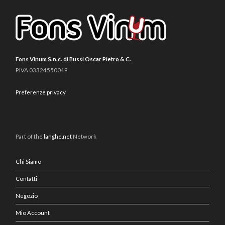
Fons Vinum S.n.c. di Bussi Oscar Pietro & C.
P.IVA 03324550049
Preferenze privacy
Part of the
langhe.net
Network
Chi Siamo
Contatti
Negozio
Mio Account