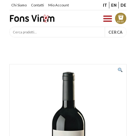
IT
EN
DE
Chi Siamo
Contatti
Mio Account
€
0.00
CERCA