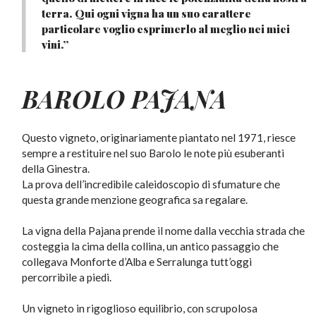
terra. Qui ogni vigna ha un suo carattere
particolare voglio esprimerlo al meglio nei miei
vini.”
BAROLO PAJANA
Questo vigneto, originariamente piantato nel 1971, riesce
sempre a restituire nel suo Barolo le note più esuberanti
della Ginestra.
La prova dell’incredibile caleidoscopio di sfumature che
questa grande menzione geografica sa regalare.
La vigna della Pajana prende il nome dalla vecchia strada che
costeggia la cima della collina, un antico passaggio che
collegava Monforte d’Alba e Serralunga tutt’oggi
percorribile a piedi.
Un vigneto in rigoglioso equilibrio, con scrupolosa