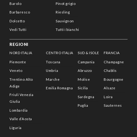
Barolo
Pinot grigio
Barbaresco
Riesling
Dolcetto
Sauvignon
Vedi Tutti
Tutti i bianchi
REGIONI
NORD ITALIA
CENTRO ITALIA
SUD & ISOLE
FRANCIA
Piemonte
Toscana
Campania
Champagne
Veneto
Umbria
Abruzzo
Chablis
Trentino Alto
Marche
Molise
Bourgogne
Adige
Emilia Romagna
Sicilia
Alsaze
Friuli Venezia
Sardegna
Loira
Giulia
Puglia
Sauternes
Lombardia
Valle d’Aosta
Liguria