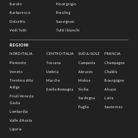
Barolo
Pinot grigio
Barbaresco
Riesling
Dolcetto
Sauvignon
Vedi Tutti
Tutti i bianchi
REGIONI
NORD ITALIA
CENTRO ITALIA
SUD & ISOLE
FRANCIA
Piemonte
Toscana
Campania
Champagne
Veneto
Umbria
Abruzzo
Chablis
Trentino Alto
Marche
Molise
Bourgogne
Adige
Emilia Romagna
Sicilia
Alsaze
Friuli Venezia
Sardegna
Loira
Giulia
Puglia
Sauternes
Lombardia
Valle d’Aosta
Liguria