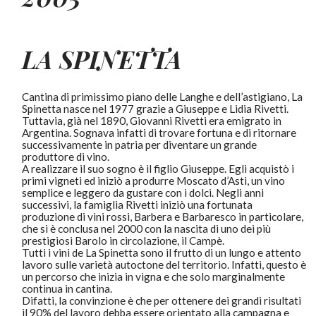
LA SPINETTA
Cantina di primissimo piano delle Langhe e dell’astigiano, La
Spinetta nasce nel 1977 grazie a Giuseppe e Lidia Rivetti.
Tuttavia, già nel 1890, Giovanni Rivetti era emigrato in
Argentina. Sognava infatti di trovare fortuna e di ritornare
successivamente in patria per diventare un grande
produttore di vino.
A realizzare il suo sogno è il figlio Giuseppe. Egli acquistò i
primi vigneti ed iniziò a produrre Moscato d’Asti, un vino
semplice e leggero da gustare con i dolci. Negli anni
successivi, la famiglia Rivetti iniziò una fortunata
produzione di vini rossi, Barbera e Barbaresco in particolare,
che si è conclusa nel 2000 con la nascita di uno dei più
prestigiosi Barolo in circolazione, il Campè.
Tutti i vini de La Spinetta sono il frutto di un lungo e attento
lavoro sulle varietà autoctone del territorio. Infatti, questo è
un percorso che inizia in vigna e che solo marginalmente
continua in cantina.
Difatti, la convinzione è che per ottenere dei grandi risultati
il 90% del lavoro debba essere orientato alla campagna e