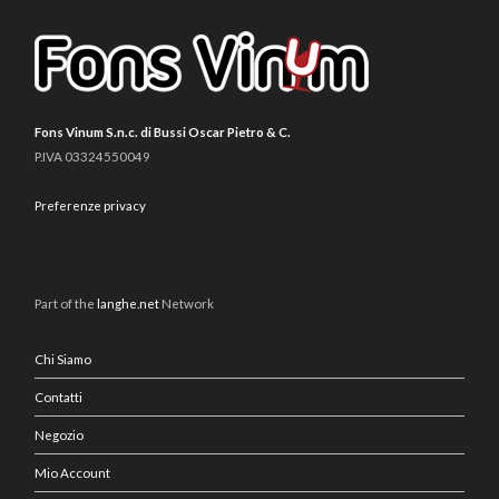
Fons Vinum S.n.c. di Bussi Oscar Pietro & C.
P.IVA 03324550049
Preferenze privacy
Part of the
langhe.net
Network
Chi Siamo
Contatti
Negozio
Mio Account