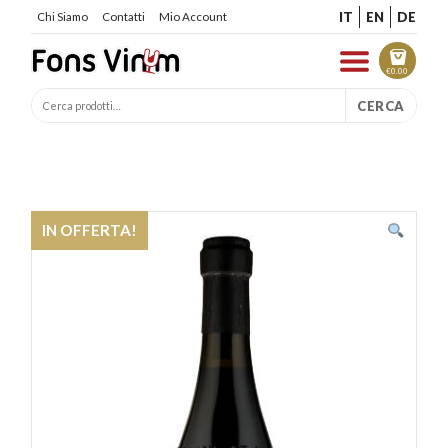
IT
EN
DE
Chi Siamo
Contatti
Mio Account
€
0.00
CERCA
IN OFFERTA!