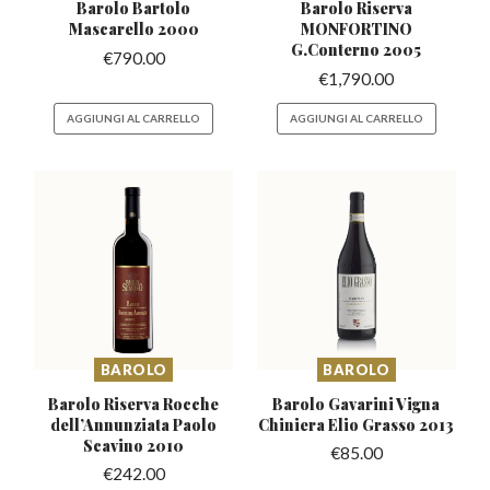
Barolo Bartolo
Barolo Riserva
Mascarello
2000
MONFORTINO
G.Conterno 2005
€
790.00
€
1,790.00
AGGIUNGI AL CARRELLO
AGGIUNGI AL CARRELLO
BAROLO
BAROLO
Barolo Riserva Rocche
Barolo Gavarini Vigna
dell’Annunziata
Paolo
Chiniera
Elio Grasso 2013
Scavino 2010
€
85.00
€
242.00