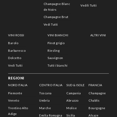
Champagne Blanc
Vedili Tutti
de Noirs
Champagne Brut
Vedi Tutti
VINI ROSSI
VINI BIANCHI
ALTRI VINI
Barolo
Pinot grigio
Barbaresco
Riesling
Dolcetto
Sauvignon
Vedi Tutti
Tutti i bianchi
REGIONI
NORD ITALIA
CENTRO ITALIA
SUD & ISOLE
FRANCIA
Piemonte
Toscana
Campania
Champagne
Veneto
Umbria
Abruzzo
Chablis
Trentino Alto
Marche
Molise
Bourgogne
Adige
Emilia Romagna
Sicilia
Alsaze