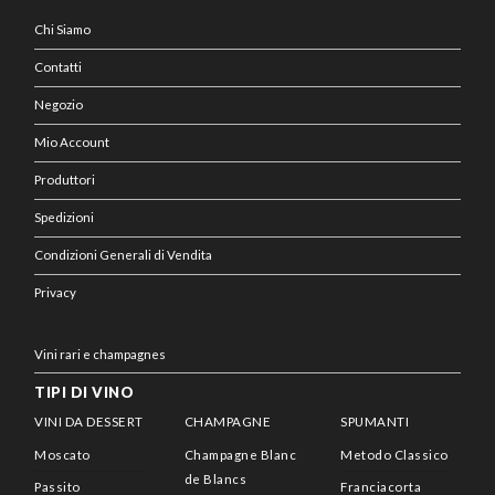
Chi Siamo
Contatti
Negozio
Mio Account
Produttori
Spedizioni
Condizioni Generali di Vendita
Privacy
Vini rari e champagnes
TIPI DI VINO
VINI DA DESSERT
CHAMPAGNE
SPUMANTI
Moscato
Champagne Blanc
Metodo Classico
de Blancs
Passito
Franciacorta