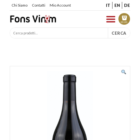
IT
EN
DE
Chi Siamo
Contatti
Mio Account
€
0.00
CERCA