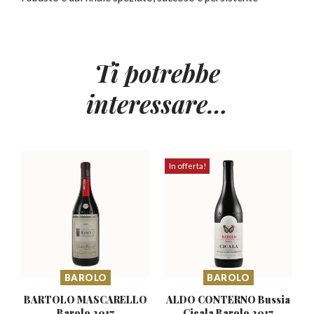
Ti potrebbe
interessare…
In offerta!
BAROLO
BAROLO
BARTOLO MASCARELLO
ALDO CONTERNO Bussia
Barolo 2017
Cicala Barolo 2017