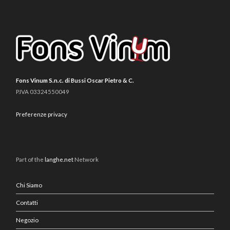
Fons Vinum S.n.c. di Bussi Oscar Pietro & C.
P.IVA 03324550049
Preferenze privacy
Part of the
langhe.net
Network
Chi Siamo
Contatti
Negozio