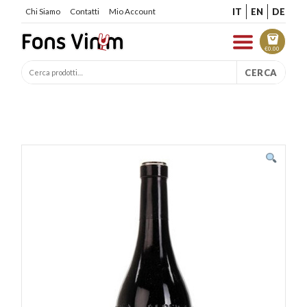
IT
EN
DE
Chi Siamo
Contatti
Mio Account
€
0.00
CERCA