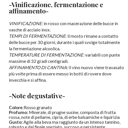
-Vinificazione, fermentazione e
affinamento-
VINIFICAZIONE:
in rosso con macerazione delle bucce in
vasche di acciaio inox.
TEMPI DI FERMENTAZIONE
: il mosto rimane a contatto
delle bucce per 30 giorni, durante i quali svolge totalmente
la fermentazione alcoolica.
TEMPERATURE DI FERMENTAZIONE:
variabili con punte
massime di 32 gradi centigradi.
AFFINAMENTO DI CANTINA:
Il vino nuovo viene travasato
più volte prima di essere messo in botti di rovere dove
invecchia e si affina.
-Note degustative-
Colore
:Rosso granato
Profumo:
Minerale, di prugne susine, composta di frutta
rossa, note di pellame, cipria, di erbe balsamiche e liquirizia
Gusto:
Agile alla beva ma raggiunto da un intenso tannino,
robusto e dal finale speziato, succoso e persistente