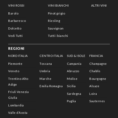
VINI ROSSI
VINI BIANCHI
ALTRI VINI
Barolo
Pinot grigio
Barbaresco
Riesling
Dolcetto
Sauvignon
Vedi Tutti
Tutti i bianchi
REGIONI
NORD ITALIA
CENTRO ITALIA
SUD & ISOLE
FRANCIA
Piemonte
Toscana
Campania
Champagne
Veneto
Umbria
Abruzzo
Chablis
Trentino Alto
Marche
Molise
Bourgogne
Adige
Emilia Romagna
Sicilia
Alsaze
Friuli Venezia
Sardegna
Loira
Giulia
Puglia
Sauternes
Lombardia
Valle d’Aosta