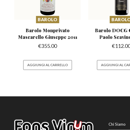
BAROLO
BAROL
Barolo Monprivato
Barolo DOCG 
Mascarello
Giuseppe 2011
Paolo Scavin
€
355.00
€
112.0
AGGIUNGI AL CARRELLO
AGGIUNGI AL CA
Chi Siamo