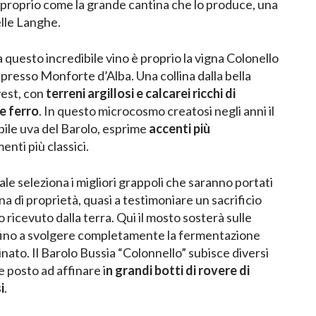
, proprio come la grande cantina che lo produce, una
elle Langhe.
 questo incredibile vino è proprio la vigna Colonello
tà presso Monforte d’Alba. Una collina dalla bella
vest, con
terreni argillosi e calcarei ricchi di
e ferro
. In questo microcosmo creatosi negli anni il
bile uva del Barolo, esprime
accenti più
enti più classici.
 seleziona i migliori grappoli che saranno portati
na di proprietà, quasi a testimoniare un sacrificio
 ricevuto dalla terra. Qui il mosto sosterà sulle
 fino a svolgere completamente la fermentazione
inato. Il Barolo Bussia “Colonnello” subisce diversi
e posto ad affinare i
n grandi botti di rovere di
i
.