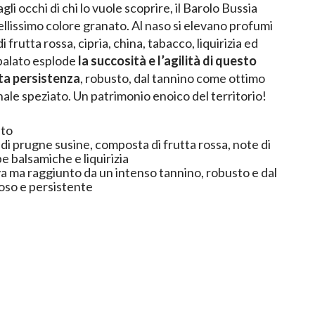
li occhi di chi lo vuole scoprire, il Barolo Bussia
ellissimo colore granato. Al naso si elevano profumi
 frutta rossa, cipria, china, tabacco, liquirizia ed
palato esplode
la
succosità e l’agilità di questo
ta persistenza
, robusto, dal tannino come ottimo
nale speziato. Un patrimonio enoico del territorio!
ato
di prugne susine, composta di frutta rossa, note di
be balsamiche e liquirizia
va ma raggiunto da un intenso tannino, robusto e dal
coso e persistente