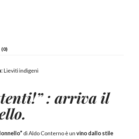
(0)
a:
Lieviti indigeni
tenti!” : arriva il
llo.
lonnello”
di Aldo Conterno è un
vino dallo stile