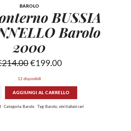
BAROLO
Conterno BUSSIA
NNELLO
Barolo
2000
€
214.00
€
199.00
12 disponibili
AGGIUNGI AL CARRELLO
0
Categoria:
Barolo
Tag:
Barolo
,
vini italiani rari