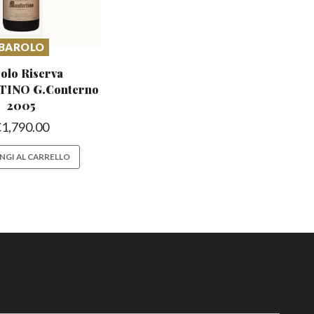
BAROLO
olo Riserva
TINO
G.Conterno
2005
€
1,790.00
NGI AL CARRELLO