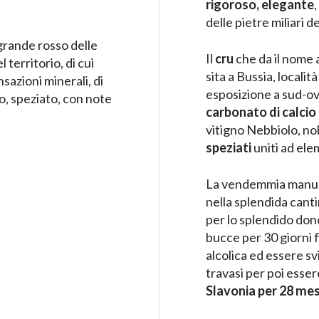
rigoroso, elegante
delle pietre miliari d
grande rosso delle
Il
cru
che da il nome a
 territorio, di cui
sita a Bussia, locali
nsazioni minerali, di
esposizione a sud-o
o, speziato, con note
carbonato di calcio 
vitigno Nebbiolo, no
speziati
uniti ad elem
La vendemmia manuale
nella splendida canti
per lo splendido dono
bucce per 30 giorni
alcolica ed essere sv
travasi per poi esser
Slavonia per 28 mes