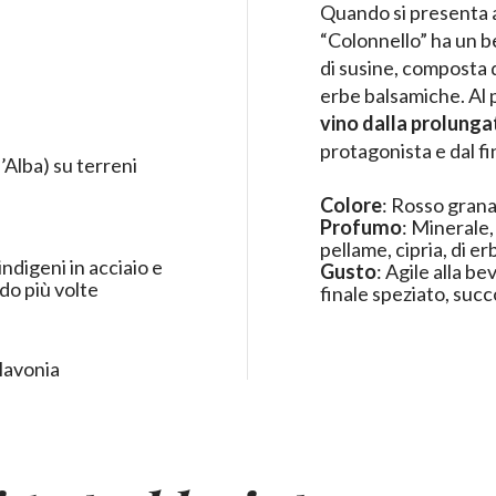
Quando si presenta ag
“Colonnello” ha un b
di susine, composta di
erbe balsamiche. Al 
vino dalla prolunga
protagonista e dal fi
’Alba) su terreni
Colore
:
Rosso gran
Profumo
:
Minerale, 
pellame, cipria, di er
ndigeni in acciaio e
Gusto
:
Agile alla be
do più volte
finale speziato, suc
Slavonia