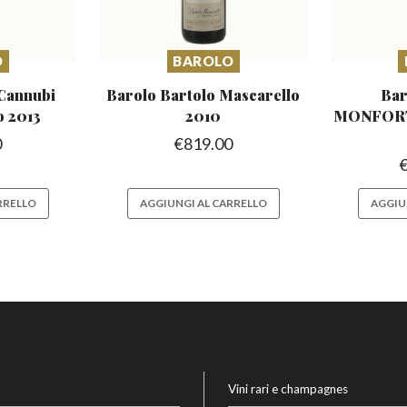
O
BAROLO
Cannubi
Barolo Bartolo Mascarello
Bar
o 2013
2010
MONFOR
0
€
819.00
RRELLO
AGGIUNGI AL CARRELLO
AGGIU
Vini rari e champagnes