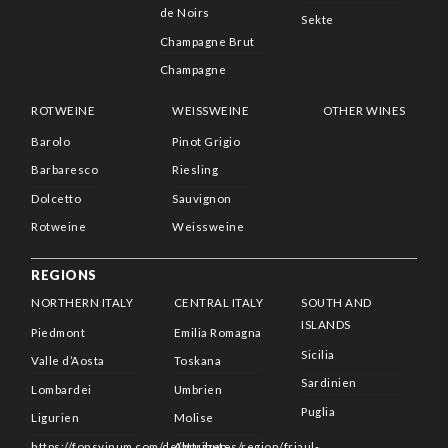
de Noirs
Sekte
Champagne Brut
Champagne
ROTWEINE
WEISSWEINE
OTHER WINES
Barolo
Pinot Grigio
Barbaresco
Riesling
Dolcetto
Sauvignon
Rotweine
Weissweine
REGIONS
NORTHERN ITALY
CENTRAL ITALY
SOUTH AND
ISLANDS
Piedmont
Emilia Romagna
Sicilia
Valle d’Aosta
Toskana
Sardinien
Lombardei
Umbrien
Puglia
Ligurien
Molise
https://fonsvinum.com/de/attributes/region/friaul-
Abruzzen