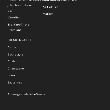
julisch-venetien-
Kampanien
de/
Marken
Venetien
Trentino-Tiroler
Etschland
FRENKENRAICH
Elsass
Bourgogne
Chablis
Champagne
Loire
Sauternes
Aussergewoehnliche Weine