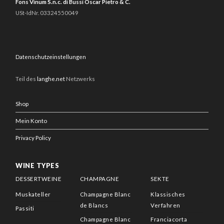
Fons Vinum S.n.c. di Bussi Oscar Pietro & C.
USt-IdNr. 03324550049
Datenschutzeinstellungen
Teil des
langhe.net
Netzwerks
Shop
Mein Konto
Privacy Policy
WINE TYPES
DESSERTWEINE
CHAMPAGNE
SEKTE
Muskateller
Champagne Blanc
Klassisches
de Blancs
Verfahren
Passiti
Champagne Blanc
Franciacorta