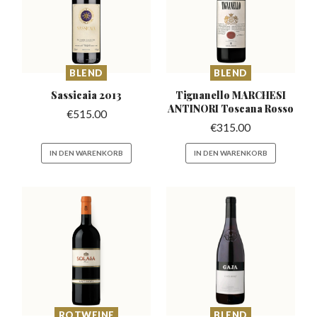
BLEND
BLEND
Sassicaia
2013
Tignanello MARCHESI
ANTINORI
Toscana Rosso
€
515.00
€
315.00
IN DEN WARENKORB
IN DEN WARENKORB
ROTWEINE
BLEND