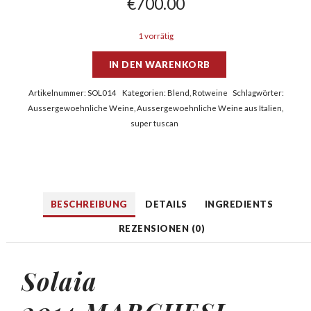
€
700.00
1 vorrätig
IN DEN WARENKORB
Artikelnummer:
SOL014
Kategorien:
Blend
,
Rotweine
Schlagwörter:
Aussergewoehnliche Weine
,
Aussergewoehnliche Weine aus Italien
,
super tuscan
BESCHREIBUNG
DETAILS
INGREDIENTS
REZENSIONEN (0)
Solaia