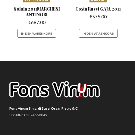
Solaia 2011MARCHESI
Costa Russi
GAJA 2011
ANTINORI
€
575.00
€
687.00
IN DEN WARENKORB
IN DEN WARENKORB
Fons Vinum S.n.c. di Bussi Oscar Pietro & C.
USt-IdNr. 03324550049