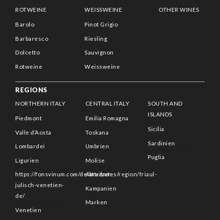
ROTWEINE
WEISSWEINE
OTHER WINES
Barolo
Pinot Grigio
Barbaresco
Riesling
Dolcetto
Sauvignon
Rotweine
Weissweine
REGIONS
NORTHERN ITALY
CENTRAL ITALY
SOUTH AND
ISLANDS
Piedmont
Emilia Romagna
Sicilia
Valle d’Aosta
Toskana
Sardinien
Lombardei
Umbrien
Puglia
Ligurien
Molise
https://fonsvinum.com/de/attributes/region/friaul-
Abruzzen
julisch-venetien-
Kampanien
de/
Marken
Venetien