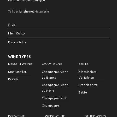
Teil des
langhe.net
Netzwerks
Shop
Mein Konto
Privacy Policy
WINE TYPES
DESSERTWEINE
CHAMPAGNE
SEKTE
Muskateller
Champagne Blanc
Klassisches
de Blancs
Verfahren
Passiti
Champagne Blanc
Franciacorta
de Noirs
Sekte
Champagne Brut
Champagne
ROTWEINE
WEISSWEINE
OTHER WINES