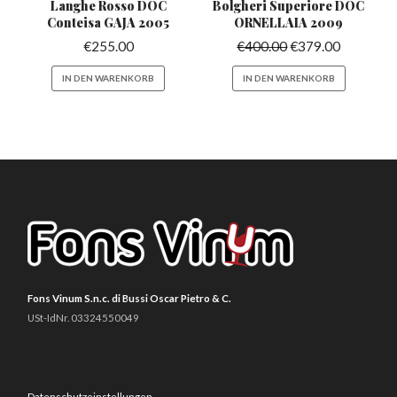
Langhe Rosso DOC
Bolgheri Superiore
DOC
Conteisa
GAJA 2005
ORNELLAIA 2009
€
255.00
€
400.00
€
379.00
IN DEN WARENKORB
IN DEN WARENKORB
Fons Vinum S.n.c. di Bussi Oscar Pietro & C.
USt-IdNr. 03324550049
Datenschutzeinstellungen