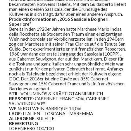
bekanntesten Rotweins Italiens. Mit dem Guidalberto liefert
man einen kleinen Sassicaia, der die Grundzüge des
Kultweins in sich trägt, dafür aber einen anderen Anspruch.
Produktinformationen „2016 Sassicaia Bolgheri
Superiore“
Bereits in den 1920er Jahren hatte Marchese Mario Incisa
della Rocchetta als Student den Traum einen einzigartigen
Wein nach bordelaiser Vorbild herzustellen. In den 1940ern
zog der Marchese mit seiner Frau Clarice auf die Tenuta San
Guido. Dort experimentierte er mit französichen Rebsorten.
1968 war dann der erste Jahrgang des Sassicaia (100PP),
aus Cabernet Sauvignon, der auf den Markt kam. Dieser für
die Toskana und ganz Italien sehr ungewöhnliche Wein war
zunächst nur für den privaten Gebrauch bestimmt. Anfangs
noch als Tafelwein bezeichnet erhielt der Kultwein eigene
DOC. Der 2016er ist eine Cuvée aus 85% Cabernet
Sauvignon und 15% Cabernet Franc und ist in französischen
Barriques ausgebaut.
STIL:
VOLUMINÖS & KRÄFTIGTANNINREICH
REBSORTE:
CABERNET FRANC 50%, CABERNET
SAUVIGNON 50%
WEIN:
ROTWEIN BARRIQUE 14,0%
LAGE:
ITALIEN – TOSCANA – MAREMMA
ALLERGENE:
SULFITE
BEWERTUNG
LOBENBERG 100/100