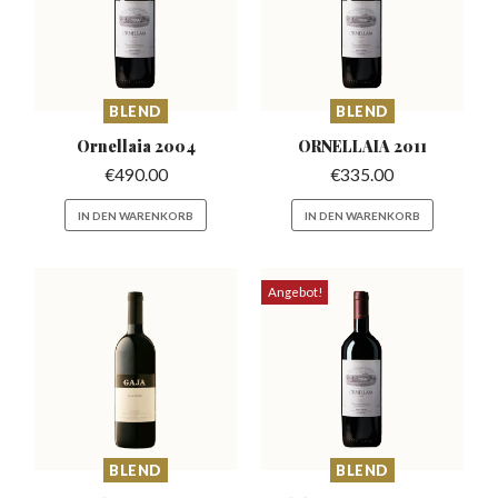
BLEND
BLEND
Ornellaia
2004
ORNELLAIA
2011
€
490.00
€
335.00
IN DEN WARENKORB
IN DEN WARENKORB
Angebot!
BLEND
BLEND