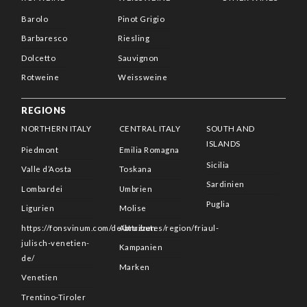
Barolo
Pinot Grigio
Barbaresco
Riesling
Dolcetto
Sauvignon
Rotweine
Weissweine
REGIONS
NORTHERN ITALY
CENTRAL ITALY
SOUTH AND
ISLANDS
Piedmont
Emilia Romagna
Sicilia
Valle d’Aosta
Toskana
Sardinien
Lombardei
Umbrien
Puglia
Ligurien
Molise
https://fonsvinum.com/de/attributes/region/friaul-
Abruzzen
julisch-venetien-
Kampanien
de/
Marken
Venetien
Trentino-Tiroler