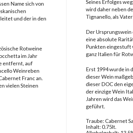
Seines Erfolges weg
essen Name sich von
wird daher neben de
toskanischen
Tignanello, als Vate
itet und der in den
Der Ursprungswein d
eine absolute Raritä
Punkten eingestuft w
nzösische Rotweine
ganz Italien für Rot
occhetta im Jahr
e entfernt, auf
Erst 1994 wurde in 
oncello Weinreben
dieser Wein maßgebli
Cabernet Franc an.
dieser DOC den eige
en vielen Steinen
der einzige Wein Ita
Jahren wird das Wei
geführt.
Traube: Cabernet S
Inhalt: 0.75lt.
Alkoholgehalt: 13,5%