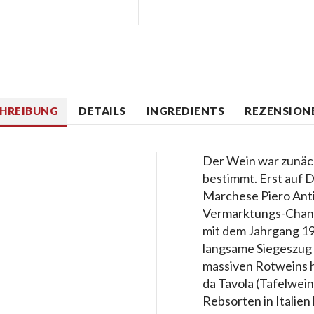
CHREIBUNG
DETAILS
INGREDIENTS
REZENSIONE
Der Wein war zunäch
bestimmt. Erst auf 
Marchese Piero Antin
Vermarktungs-Chanc
mit dem Jahrgang 19
langsame Siegeszug d
massiven Rotweins h
da Tavola (Tafelwein
Rebsorten in Italien