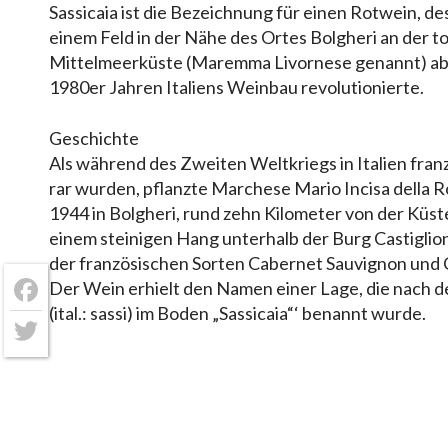
Sassicaia ist die Bezeichnung für einen Rotwein, d
einem Feld in der Nähe des Ortes Bolgheri an der 
Mittelmeerküste (Maremma Livornese genannt) able
1980er Jahren Italiens Weinbau revolutionierte.
Geschichte
Als während des Zweiten Weltkriegs in Italien fra
rar wurden, pflanzte Marchese Mario Incisa della R
1944 in Bolgheri, rund zehn Kilometer von der Küst
einem steinigen Hang unterhalb der Burg Castigli
der französischen Sorten Cabernet Sauvignon und 
Der Wein erhielt den Namen einer Lage, die nach d
Facebook
(ital.: sassi) im Boden „Sassicaia“‘ benannt wurde.
Twitter