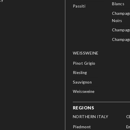
Blancs
Passiti
Champagn
Noirs
Champagn
Champag
WEISSWEINE
Pinot Grigio
Riesling
Sauvignon
Weissweine
REGIONS
NORTHERN ITALY
C
Piedmont
E