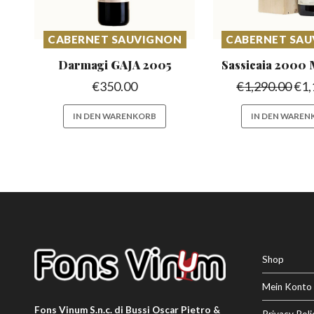
CABERNET SAUVIGNON
CABERNET SA
Darmagi GAJA
2005
Sassicaia 2000
€
350.00
€
1,290.00
€
1,
IN DEN WARENKORB
IN DEN WAREN
Shop
Mein Konto
Fons Vinum S.n.c. di Bussi Oscar Pietro &
Privacy Poli