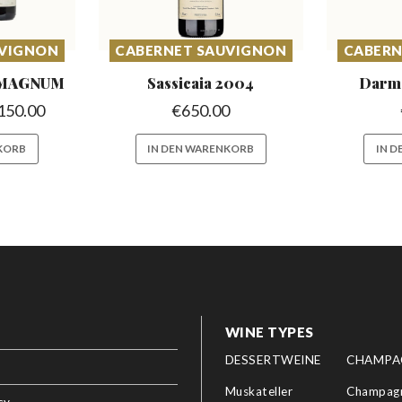
UVIGNON
CABERNET SAUVIGNON
CABERN
MAGNUM
Sassicaia
2004
Darm
150.00
€
650.00
KORB
IN DEN WARENKORB
IN 
WINE TYPES
DESSERTWEINE
CHAMPA
Muskateller
Champagn
cy