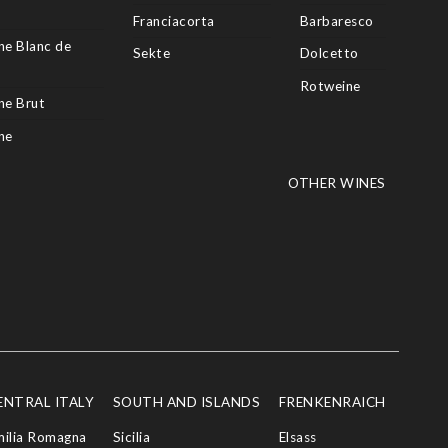
Franciacorta
Barbaresco
e Blanc de
Sekte
Dolcetto
Rotweine
e Brut
ne
OTHER WINES
ENTRAL ITALY
SOUTH AND ISLANDS
FRENKENRAICH
milia Romagna
Sicilia
Elsass