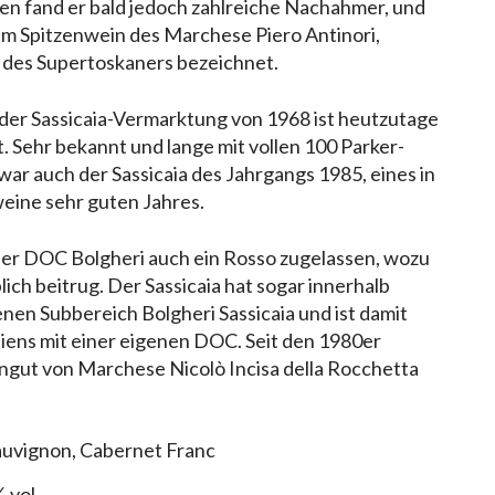
en fand er bald jedoch zahlreiche Nachahmer, und
m Spitzenwein des Marchese Piero Antinori,
r des Supertoskaners bezeichnet.
er Sassicaia-Vermarktung von 1968 ist heutzutage
t. Sehr bekannt und lange mit vollen 100 Parker-
ar auch der Sassicaia des Jahrgangs 1985, eines in
weine sehr guten Jahres.
der DOC Bolgheri auch ein Rosso zugelassen, wozu
ch beitrug. Der Sassicaia hat sogar innerhalb
nen Subbereich Bolgheri Sassicaia und ist damit
liens mit einer eigenen DOC. Seit den 1980er
ngut von Marchese Nicolò Incisa della Rocchetta
auvignon, Cabernet Franc
 vol.