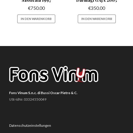
Sassicaia
1997
Darmagi GAJA
2005
€
750.00
€
350.00
IN DEN WARENKORB
IN DEN WARENKORB
Fons Vinum S.n.c. di Bussi Oscar Pietro & C.
USt-IdNr. 03324550049
Datenschutzeinstellungen