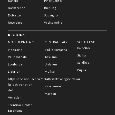
Barolo
Pinot Grigio
Barbaresco
Riesling
Dolcetto
Sauvignon
Rotweine
Weissweine
REGIONS
NORTHERN ITALY
CENTRAL ITALY
SOUTH AND
ISLANDS
Piedmont
Emilia Romagna
Sicilia
Valle d’Aosta
Toskana
Sardinien
Lombardei
Umbrien
Puglia
Ligurien
Molise
https://fonsvinum.com/de/attributes/region/friaul-
Abruzzen
julisch-venetien-
Kampanien
de/
Marken
Venetien
Trentino-Tiroler
Etschland