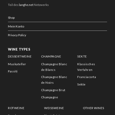
Teil des
langhe.net
Netzwerks
Shop
Mein Konto
Privacy Policy
WINE TYPES
DESSERTWEINE
CHAMPAGNE
SEKTE
Muskateller
Champagne Blanc
Klassisches
de Blancs
Verfahren
Passiti
Champagne Blanc
Franciacorta
de Noirs
Sekte
Champagne Brut
Champagne
ROTWEINE
WEISSWEINE
OTHER WINES