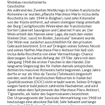
Weinbau revolutionierte.
Geschichte
Als während des Zweiten Weltkriegs in Italien französische
Rotweine rar wurden, pflanzte Marchese Mario Incisa della
Rocchetta im Jahr 1944 in Bolgheri, rund zehn Kilometer
von der Küste entfernt, auf einem steinigen Hang unterhalb
der Burg Castiglioncello Weinreben der französischen
Sorten Cabernet Sauvignon und Cabernet Franc an. Der
Wein erhielt den Namen einer Lage, die nach den vielen
Steinen (ital.: sassi) im Boden „Sassicaia“‘ benannt wurde.
Der Wein war zunächst ausschließlich für den privaten
Gebrauch bestimmt. Erst auf Drängen seines Sohnes Nicolò
und seines Neffen Marchese Piero Antinori hin ließ sich
Incisa della Rocchetta von einer Vermarktungs-Chance
überzeugen. So kamen Anfang der 1970er Jahre mit dem
Jahrgang 1968 die ersten Flaschen in den Handel. Der
langsame Siegeszug des für Italien damals untypischen,
dichten bis massiven Rotweins hatte begonnen. Lange Jahre
durfte er nur als Vino da Tavola (Tafelwein) eingestuft
werden, weil die französischen Rebsorten in Italien bei
Qualitätsweinen (DOC) nicht erlaubt waren. Seines Erfolges
wegen fand er bald jedoch zahlreiche Nachahmer, und wird
daher neben dem Spitzenwein des Marchese Piero Antinori,
Tignanello, als Vater des Supertoskaners bezeichnet.
Der Ursprungswein der Sassicaia-Vermarktung von 1968 ist
heutzutage eine absolute Rarität. Sehr bekannt und lange