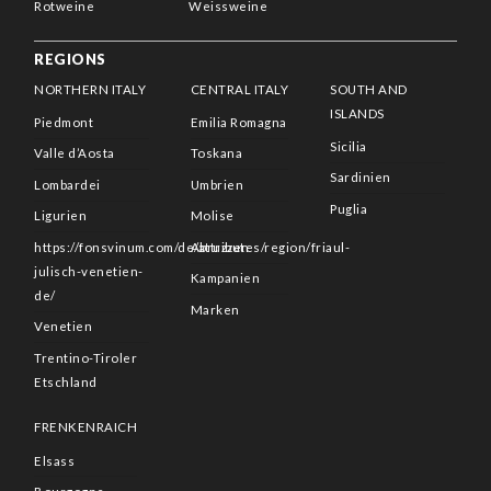
Rotweine
Weissweine
REGIONS
NORTHERN ITALY
CENTRAL ITALY
SOUTH AND
ISLANDS
Piedmont
Emilia Romagna
Sicilia
Valle d’Aosta
Toskana
Sardinien
Lombardei
Umbrien
Puglia
Ligurien
Molise
https://fonsvinum.com/de/attributes/region/friaul-
Abruzzen
julisch-venetien-
Kampanien
de/
Marken
Venetien
Trentino-Tiroler
Etschland
FRENKENRAICH
Elsass