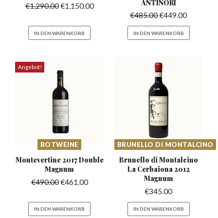
ANTINORI
€
1,290.00
€
1,150.00
€
485.00
€
449.00
IN DEN WARENKORB
IN DEN WARENKORB
Angebot!
ROTWEINE
BRUNELLO DI MONTALCINO
Montevertine 2017
Double
Brunello di Montalcino
Magnum
La
Cerbaiona 2012
Magnum
€
490.00
€
461.00
€
345.00
IN DEN WARENKORB
IN DEN WARENKORB