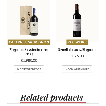
CABERNET SAUVIGNON
ROTWEINE
Magnum Sassicaia
2010
Ornellaia 2012
Magnum
LT 1,5
€
876.00
€
1,980.00
IN DEN WARENKORB
IN DEN WARENKORB
Related
products