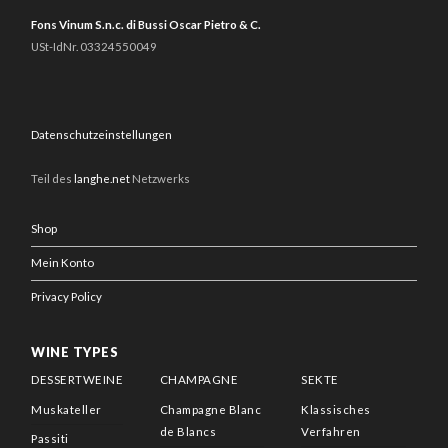
Fons Vinum S.n.c. di Bussi Oscar Pietro & C.
USt-IdNr. 03324550049
Datenschutzeinstellungen
Teil des
langhe.net
Netzwerks
Shop
Mein Konto
Privacy Policy
WINE TYPES
DESSERTWEINE
CHAMPAGNE
SEKTE
Muskateller
Champagne Blanc
Klassisches
de Blancs
Verfahren
Passiti