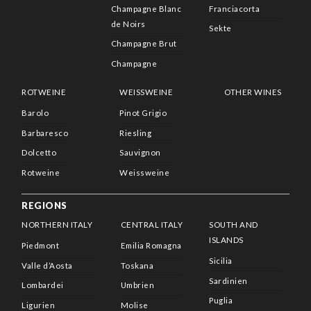
Champagne Blanc
Franciacorta
de Noirs
Sekte
Champagne Brut
Champagne
ROTWEINE
WEISSWEINE
OTHER WINES
Barolo
Pinot Grigio
Barbaresco
Riesling
Dolcetto
Sauvignon
Rotweine
Weissweine
REGIONS
NORTHERN ITALY
CENTRAL ITALY
SOUTH AND
ISLANDS
Piedmont
Emilia Romagna
Sicilia
Valle d’Aosta
Toskana
Sardinien
Lombardei
Umbrien
Puglia
Ligurien
Molise