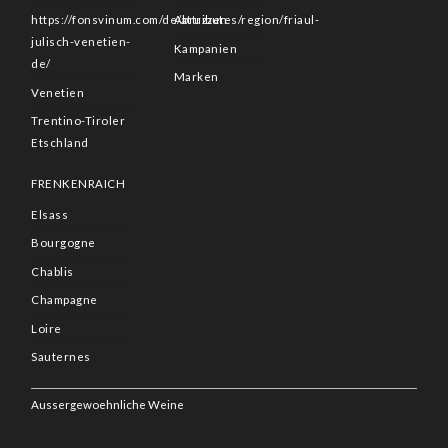
https://fonsvinum.com/de/attributes/region/friaul-
Abruzzen
julisch-venetien-
Kampanien
de/
Marken
Venetien
Trentino-Tiroler
Etschland
FRENKENRAICH
Elsass
Bourgogne
Chablis
Champagne
Loire
Sauternes
Aussergewoehnliche Weine