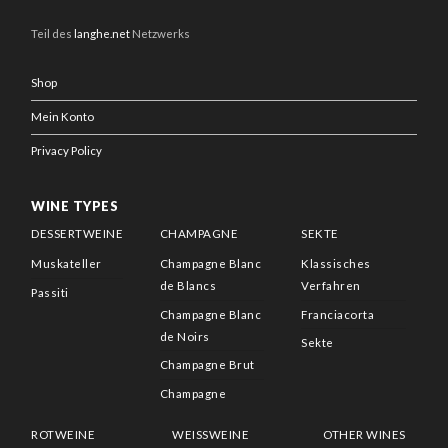
Teil des
langhe.net
Netzwerks
Shop
Mein Konto
Privacy Policy
WINE TYPES
DESSERTWEINE
CHAMPAGNE
SEKTE
Muskateller
Champagne Blanc
Klassisches
de Blancs
Verfahren
Passiti
Champagne Blanc
Franciacorta
de Noirs
Sekte
Champagne Brut
Champagne
ROTWEINE
WEISSWEINE
OTHER WINES