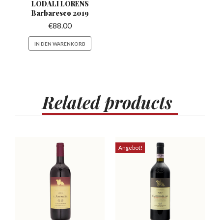
LODALI LORENS
Barbaresco
2019
€
88.00
IN DEN WARENKORB
Related
products
Angebot!