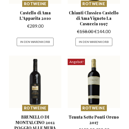
ROTWEINE
ROTWEINE
Castello di Ama
Chianti Classico Castello
L’Apparita
2010
di
Ama Vigneto La
Casuccia 1997
€
289.00
€
158.00
€
144.00
IN DEN WARENKORB
IN DEN WARENKORB
Angebot!
ROTWEINE
ROTWEINE
BRUNELLO DI
Tenuta Sette Ponti
Oreno
MONTALCINO 2012
2017
POGGIO ALLE MURA