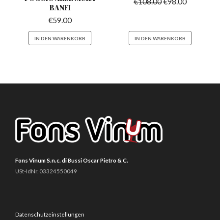
€
108.00
€
98.00
BANFI
€
59.00
IN DEN WARENKORB
IN DEN WARENKORB
Fons Vinum S.n.c. di Bussi Oscar Pietro & C.
USt-IdNr. 03324550049
Datenschutzeinstellungen