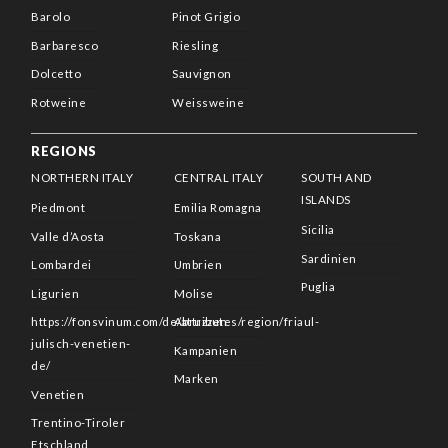
Barolo
Pinot Grigio
Barbaresco
Riesling
Dolcetto
Sauvignon
Rotweine
Weissweine
REGIONS
NORTHERN ITALY
CENTRAL ITALY
SOUTH AND
ISLANDS
Piedmont
Emilia Romagna
Sicilia
Valle d’Aosta
Toskana
Sardinien
Lombardei
Umbrien
Puglia
Ligurien
Molise
https://fonsvinum.com/de/attributes/region/friaul-
Abruzzen
julisch-venetien-
Kampanien
de/
Marken
Venetien
Trentino-Tiroler
Etschland