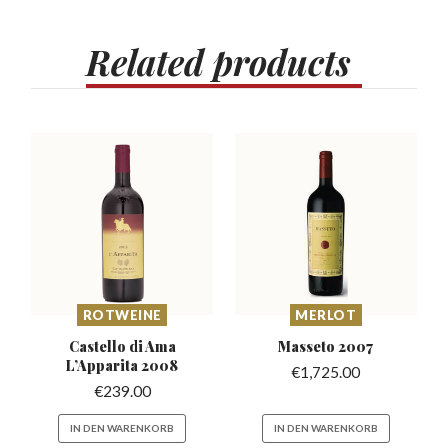
Related
products
ROTWEINE
MERLOT
Castello di Ama
Masseto
2007
L’Apparita
2008
€
1,725.00
€
239.00
IN DEN WARENKORB
IN DEN WARENKORB