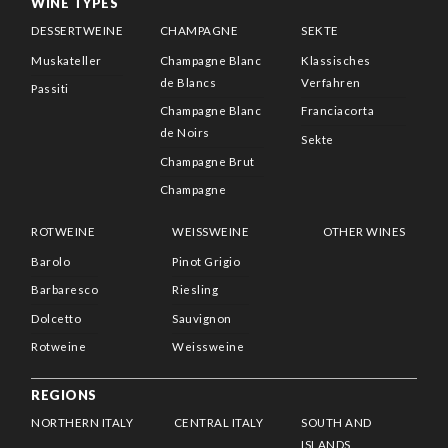
WINE TYPES
DESSERTWEINE
CHAMPAGNE
SEKTE
Muskateller
Champagne Blanc
Klassisches
de Blancs
Verfahren
Passiti
Champagne Blanc
Franciacorta
de Noirs
Sekte
Champagne Brut
Champagne
ROTWEINE
WEISSWEINE
OTHER WINES
Barolo
Pinot Grigio
Barbaresco
Riesling
Dolcetto
Sauvignon
Rotweine
Weissweine
REGIONS
NORTHERN ITALY
CENTRAL ITALY
SOUTH AND
ISLANDS