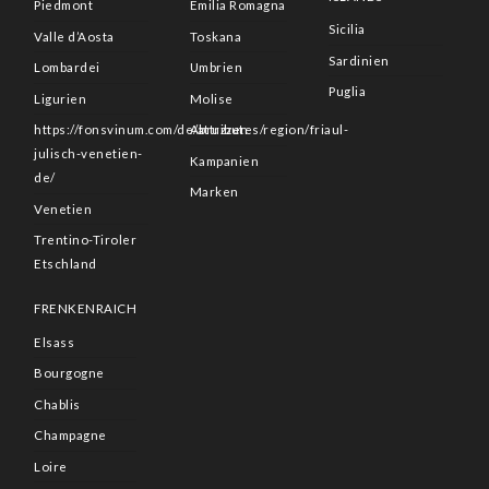
Piedmont
Emilia Romagna
Sicilia
Valle d’Aosta
Toskana
Sardinien
Lombardei
Umbrien
Puglia
Ligurien
Molise
https://fonsvinum.com/de/attributes/region/friaul-
Abruzzen
julisch-venetien-
Kampanien
de/
Marken
Venetien
Trentino-Tiroler
Etschland
FRENKENRAICH
Elsass
Bourgogne
Chablis
Champagne
Loire