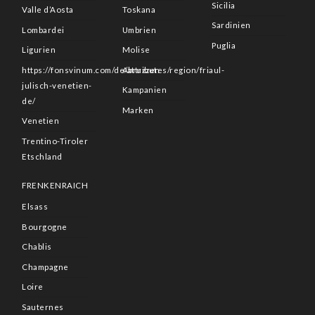
Sicilia
Valle d’Aosta
Toskana
Sardinien
Lombardei
Umbrien
Puglia
Ligurien
Molise
https://fonsvinum.com/de/attributes/region/friaul-
Abruzzen
julisch-venetien-
Kampanien
de/
Marken
Venetien
Trentino-Tiroler
Etschland
FRENKENRAICH
Elsass
Bourgogne
Chablis
Champagne
Loire
Sauternes