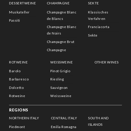
DESSERTWEINE
CHAMPAGNE
SEKTE
Muskateller
Champagne Blanc
Klassisches
de Blancs
Verfahren
Passiti
Champagne Blanc
Franciacorta
de Noirs
Sekte
Champagne Brut
Champagne
ROTWEINE
WEISSWEINE
OTHER WINES
Barolo
Pinot Grigio
Barbaresco
Riesling
Dolcetto
Sauvignon
Rotweine
Weissweine
REGIONS
NORTHERN ITALY
CENTRAL ITALY
SOUTH AND
ISLANDS
Piedmont
Emilia Romagna