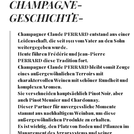
CHAMPAGNE-
GESCHICHTE-
Champagner Claude PERRARD entstand aus einer
Leidenschaft, die seit 1911 vom Vater an den Sohn
weitergegeben wurde.
Heute führen Frédéric und Jean-Pierre
PERRARD diese Tradition fort.
Champagner Claude PERRARD bleibt somit Zeuge
eines außergewöhnlichen Terroirs mit
charaktervollen Weinen mit schöner Rundheit und
komplexen Aromen.
Sie verschneiden hauptsächlich Pinot Noir, aber
auch Pinot Meunier und Chardonnay.
Dieser Partner für unvergessliche Momente
stammt aus nachhaltigem Weinbau, um diese
außergewöhnlichen Produkte zu erhalten.
Es ist wichtig, den Platz von Boden und Pflanzen im
Management des Agrarsystems und seiner