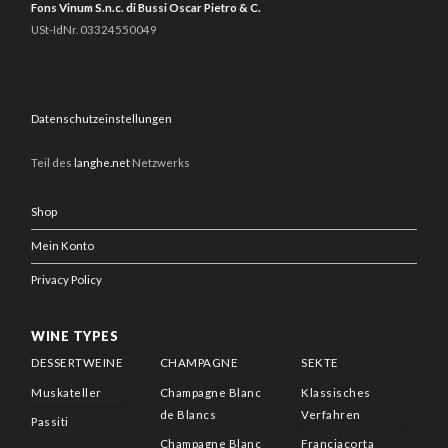
Fons Vinum S.n.c. di Bussi Oscar Pietro & C.
USt-IdNr. 03324550049
Datenschutzeinstellungen
Teil des
langhe.net
Netzwerks
Shop
Mein Konto
Privacy Policy
WINE TYPES
DESSERTWEINE
CHAMPAGNE
SEKTE
Muskateller
Champagne Blanc
Klassisches
de Blancs
Verfahren
Passiti
Champagne Blanc
Franciacorta