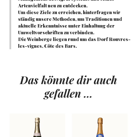
Artenvielfalt neu zu entdecken.
Um diese Ziele zu erreichen, hinterfragen wir
ständig unsere Methoden, um Traditionen und
aktuelle Erkenntnisse unter Einhaltung der
Umweltvorschriften zu verbinden.
Die Weinberge liegen rund um das Dorf Rouvres-
les-vignes, Côte des Bars.
Das könnte dir auch
gefallen …