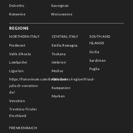
Dolcetto
Sauvignon
Rotweine
Weissweine
REGIONS
NORTHERN ITALY
CENTRAL ITALY
SOUTH AND
ISLANDS
Piedmont
Emilia Romagna
Sicilia
Valle d’Aosta
Toskana
Sardinien
Lombardei
Umbrien
Puglia
Ligurien
Molise
https://fonsvinum.com/de/attributes/region/friaul-
Abruzzen
julisch-venetien-
Kampanien
de/
Marken
Venetien
Trentino-Tiroler
Etschland
FRENKENRAICH