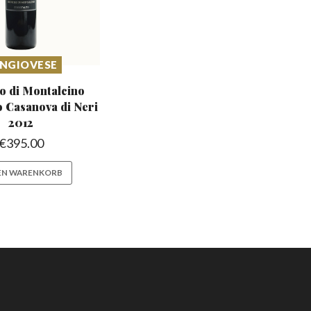
NGIOVESE
o di Montalcino
o
Casanova di Neri
2012
€
395.00
DEN WARENKORB