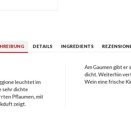
CHREIBUNG
DETAILS
INGREDIENTS
REZENSIONE
Am Gaumen gibt er s
dicht. Weiterhin ver
Wein eine frische Ki
ggione leuchtet im
e sehr dichte
rrten Pflaumen, mit
kduft zeigt.