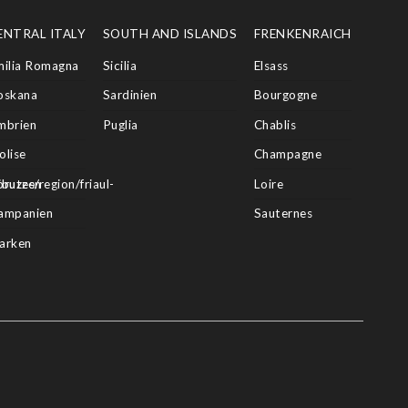
ENTRAL ITALY
SOUTH AND ISLANDS
FRENKENRAICH
milia Romagna
Sicilia
Elsass
oskana
Sardinien
Bourgogne
mbrien
Puglia
Chablis
olise
Champagne
butes/region/friaul-
bruzzen
Loire
ampanien
Sauternes
arken