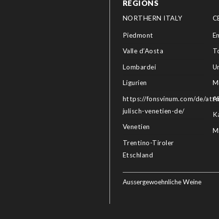
REGIONS
NORTHERN ITALY
C
Piedmont
E
Valle d’Aosta
T
Lombardei
U
Ligurien
M
https://fonsvinum.com/de/attri
A
julisch-venetien-de/
K
Venetien
M
Trentino-Tiroler
Etschland
Aussergewoehnliche Weine