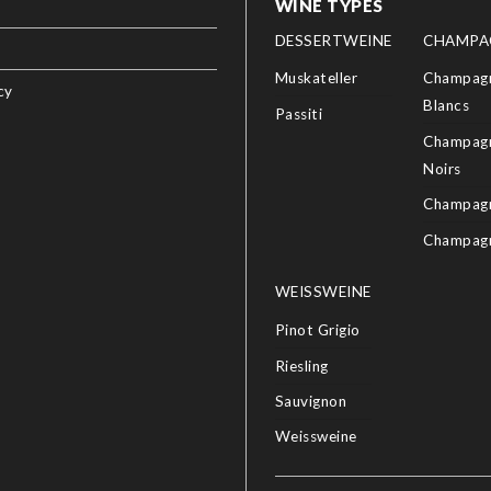
WINE TYPES
DESSERTWEINE
CHAMPA
Muskateller
Champagn
cy
Blancs
Passiti
Champagn
Noirs
Champagn
Champag
WEISSWEINE
Pinot Grigio
Riesling
Sauvignon
Weissweine