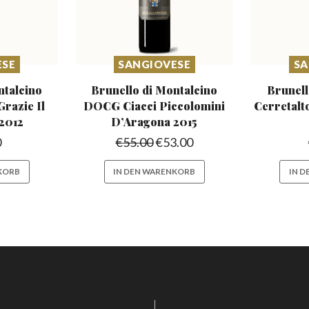
ESE
SANGIOVESE
SA
ntalcino
Brunello di Montalcino
Brunell
Grazie Il
DOCG Ciacci
Piccolomini
Cerretalt
2012
D’Aragona 2015
0
€
55.00
€
53.00
KORB
IN DEN WARENKORB
IN 