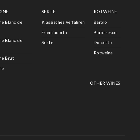
GNE
SEKTE
ROTWEINE
e Blanc de
Klassisches Verfahren
Barolo
Franciacorta
Barbaresco
e Blanc de
Sekte
Dolcetto
Rotweine
e Brut
ne
OTHER WINES