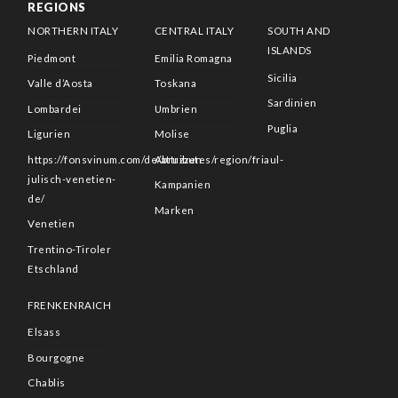
REGIONS
NORTHERN ITALY
CENTRAL ITALY
SOUTH AND
ISLANDS
Piedmont
Emilia Romagna
Sicilia
Valle d’Aosta
Toskana
Sardinien
Lombardei
Umbrien
Puglia
Ligurien
Molise
https://fonsvinum.com/de/attributes/region/friaul-
Abruzzen
julisch-venetien-
Kampanien
de/
Marken
Venetien
Trentino-Tiroler
Etschland
FRENKENRAICH
Elsass
Bourgogne
Chablis