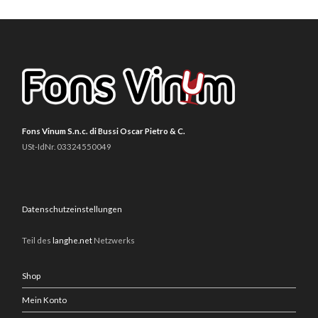
Fons Vinum S.n.c. di Bussi Oscar Pietro & C.
USt-IdNr. 03324550049
Datenschutzeinstellungen
Teil des
langhe.net
Netzwerks
Shop
Mein Konto