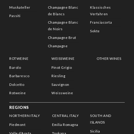
Muskateller
Champagne Blanc
Klassisches
de Blancs
Verfahren
Passiti
Champagne Blanc
Franciacorta
de Noirs
Sekte
Champagne Brut
Champagne
ROTWEINE
WEISSWEINE
OTHER WINES
Barolo
Pinot Grigio
Barbaresco
Riesling
Dolcetto
Sauvignon
Rotweine
Weissweine
REGIONS
NORTHERN ITALY
CENTRAL ITALY
SOUTH AND
ISLANDS
Piedmont
Emilia Romagna
Sicilia
Valle d’Aosta
Toskana