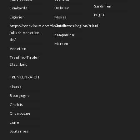
Sardinien
Lombardei
Umbrien
Puglia
Ligurien
Molise
https://fonsvinum.com/de/attributes/region/friaul-
Abruzzen
julisch-venetien-
Kampanien
de/
Marken
Venetien
Trentino-Tiroler
Etschland
FRENKENRAICH
Elsass
Bourgogne
Chablis
Champagne
Loire
Sauternes