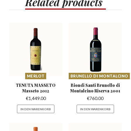
Related
products
MERLOT
BRUNELLO DI MONTALCINO
TENUTA MASSETO
Biondi Santi Brunello di
Masseto 2012
Montalcino Riserva 2001
€
1,449.00
€
760.00
IN DEN WARENKORB
IN DEN WARENKORB