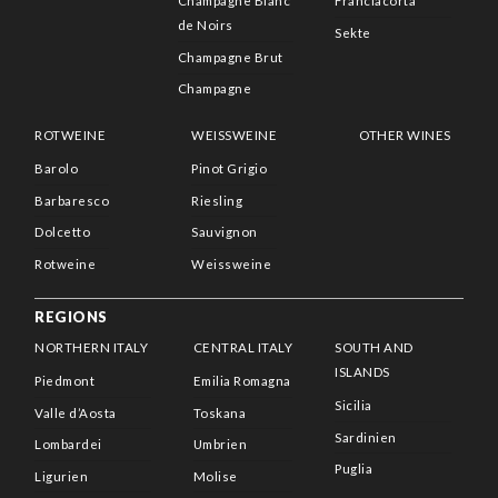
Champagne Blanc
Franciacorta
de Noirs
Sekte
Champagne Brut
Champagne
ROTWEINE
WEISSWEINE
OTHER WINES
Barolo
Pinot Grigio
Barbaresco
Riesling
Dolcetto
Sauvignon
Rotweine
Weissweine
REGIONS
NORTHERN ITALY
CENTRAL ITALY
SOUTH AND
ISLANDS
Piedmont
Emilia Romagna
Sicilia
Valle d’Aosta
Toskana
Sardinien
Lombardei
Umbrien
Puglia
Ligurien
Molise