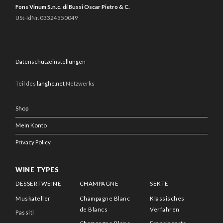
Fons Vinum S.n.c. di Bussi Oscar Pietro & C.
USt-IdNr. 03324550049
Datenschutzeinstellungen
Teil des
langhe.net
Netzwerks
Shop
Mein Konto
Privacy Policy
WINE TYPES
DESSERTWEINE
CHAMPAGNE
SEKTE
Muskateller
Champagne Blanc
Klassisches
de Blancs
Verfahren
Passiti