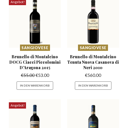
Angebot!
SANGIOVESE
SANGIOVESE
Brunello di Montalcino
Brunello di Montalcino
DOCG Ciacci
Piccolomini
Tenuta
Nuova Casanova di
D’Aragona 2015
Neri 2010
€
55.00
€
53.00
€
560.00
IN DEN WARENKORB
IN DEN WARENKORB
Angebot!