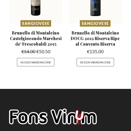
SANGIOVESE
SANGIOVESE
Brunello di Montalcino
Brunello di Montalcino
Castelgiocondo
Marchesi
DOCG 2012
Riserva Ripe
de‘ Frescobaldi 2015
al Convento Riserva
€
54.00
€
50.50
€
135.00
IN DEN WARENKORB
IN DEN WARENKORB