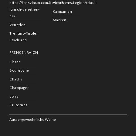
https://fonsvinum.com/de/attributes/region/friaul-
Abruzzen
julisch-venetien-
Kampanien
de/
Marken
Venetien
Trentino-Tiroler
Etschland
FRENKENRAICH
Elsass
Bourgogne
Chablis
Champagne
Loire
Sauternes
Aussergewoehnliche Weine