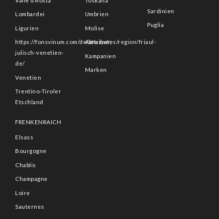
Valle d’Aosta
Toskana
Sardinien
Lombardei
Umbrien
Puglia
Ligurien
Molise
https://fonsvinum.com/de/attributes/region/friaul-
Abruzzen
julisch-venetien-
Kampanien
de/
Marken
Venetien
Trentino-Tiroler
Etschland
FRENKENRAICH
Elsass
Bourgogne
Chablis
Champagne
Loire
Sauternes