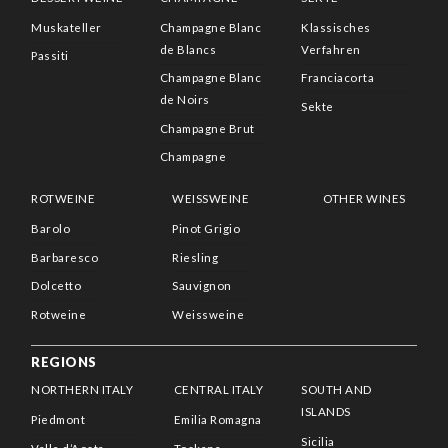
Muskateller
Champagne Blanc
Klassisches
de Blancs
Verfahren
Passiti
Champagne Blanc
Franciacorta
de Noirs
Sekte
Champagne Brut
Champagne
ROTWEINE
WEISSWEINE
OTHER WINES
Barolo
Pinot Grigio
Barbaresco
Riesling
Dolcetto
Sauvignon
Rotweine
Weissweine
REGIONS
NORTHERN ITALY
CENTRAL ITALY
SOUTH AND
ISLANDS
Piedmont
Emilia Romagna
Sicilia