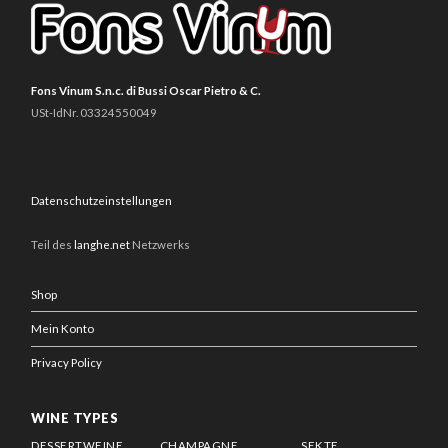
Fons Vinum S.n.c. di Bussi Oscar Pietro & C.
USt-IdNr. 03324550049
Datenschutzeinstellungen
Teil des
langhe.net
Netzwerks
Shop
Mein Konto
Privacy Policy
WINE TYPES
DESSERTWEINE
CHAMPAGNE
SEKTE