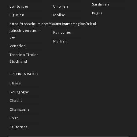
Sardinien
Lombardei
Umbrien
Puglia
Ligurien
Molise
https://fonsvinum.com/de/attributes/region/friaul-
Abruzzen
julisch-venetien-
Kampanien
de/
Marken
Venetien
Trentino-Tiroler
Etschland
FRENKENRAICH
Elsass
Bourgogne
Chablis
Champagne
Loire
Sauternes