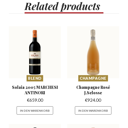
Related
products
BLEND
CHAMPAGNE
Solaia 2005 MARCHESI
Champagne Rosé
ANTINORI
J.Selosse
€
659.00
€
924.00
IN DEN WARENKORB
IN DEN WARENKORB