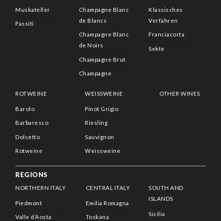
Muskateller
Champagne Blanc
Klassisches
de Blancs
Verfahren
Passiti
Champagne Blanc
Franciacorta
de Noirs
Sekte
Champagne Brut
Champagne
ROTWEINE
WEISSWEINE
OTHER WINES
Barolo
Pinot Grigio
Barbaresco
Riesling
Dolcetto
Sauvignon
Rotweine
Weissweine
REGIONS
NORTHERN ITALY
CENTRAL ITALY
SOUTH AND
ISLANDS
Piedmont
Emilia Romagna
Sicilia
Valle d’Aosta
Toskana