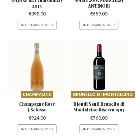
2013
ANTINORI
€
398.00
€
659.00
IN DEN WARENKORB
IN DEN WARENKORB
CHAMPAGNE
BRUNELLO DI MONTALCINO
Champagne Rosé
Biondi Santi Brunello di
J.Selosse
Montalcino Riserva 1995
€
924.00
€
760.00
IN DEN WARENKORB
IN DEN WARENKORB