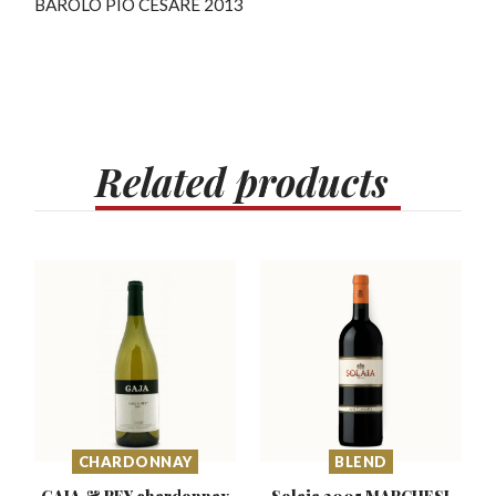
BAROLO PIO CESARE 2013
Related
products
CHARDONNAY
BLEND
GAJA & REY chardonnay
Solaia 2005 MARCHESI