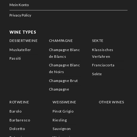
Mein Konto
Privacy Policy
WINE TYPES
DESSERTWEINE
CHAMPAGNE
SEKTE
Muskateller
Champagne Blanc
Klassisches
de Blancs
Verfahren
Passiti
Champagne Blanc
Franciacorta
de Noirs
Sekte
Champagne Brut
Champagne
ROTWEINE
WEISSWEINE
OTHER WINES
Barolo
Pinot Grigio
Barbaresco
Riesling
Dolcetto
Sauvignon