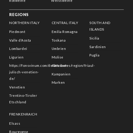
Rotweine
Weissweine
REGIONS
NORTHERN ITALY
CENTRAL ITALY
SOUTH AND
ISLANDS
Piedmont
Emilia Romagna
Sicilia
Valle d’Aosta
Toskana
Sardinien
Lombardei
Umbrien
Puglia
Ligurien
Molise
https://fonsvinum.com/de/attributes/region/friaul-
Abruzzen
julisch-venetien-
Kampanien
de/
Marken
Venetien
Trentino-Tiroler
Etschland
FRENKENRAICH
Elsass
Bourgogne