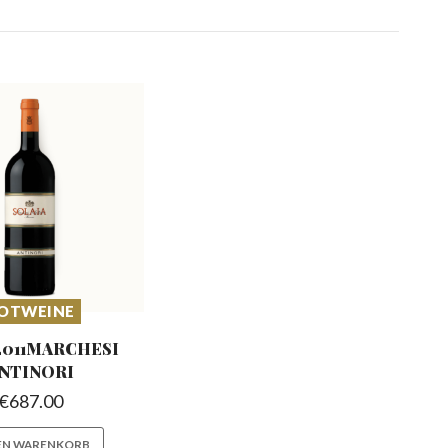
OTWEINE
 2011MARCHESI
NTINORI
€
687.00
DEN WARENKORB