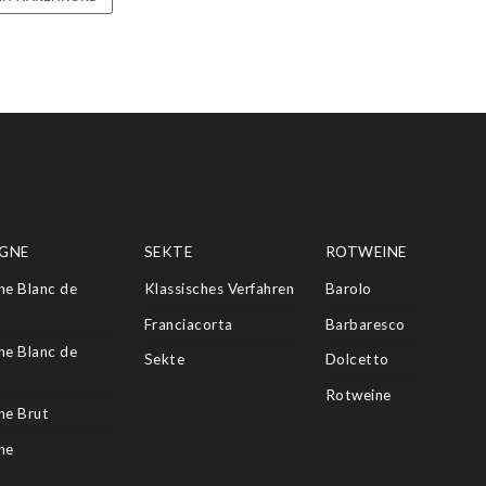
GNE
SEKTE
ROTWEINE
e Blanc de
Klassisches Verfahren
Barolo
Franciacorta
Barbaresco
e Blanc de
Sekte
Dolcetto
Rotweine
e Brut
ne