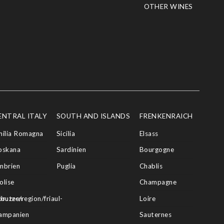
OTHER WINES
ENTRAL ITALY
SOUTH AND ISLANDS
FRENKENRAICH
milia Romagna
Sicilia
Elsass
oskana
Sardinien
Bourgogne
mbrien
Puglia
Chablis
olise
Champagne
butes/region/friaul-
bruzzen
Loire
ampanien
Sauternes