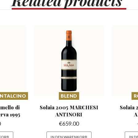
Related
products
ONTALCINO
BLEND
R
unello di
Solaia 2005 MARCHESI
Solaia
rva 1995
ANTINORI
A
0
€
659.00
KORB
IN DEN WARENKORB
IN 