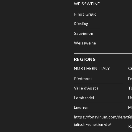
WEISSWEINE
Pinot Grigio
Riesling
Sauvignon
Weissweine
REGIONS
NORTHERN ITALY
C
Piedmont
E
Valle d’Aosta
T
Lombardei
U
Ligurien
M
https://fonsvinum.com/de/attri
A
julisch-venetien-de/
K