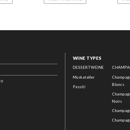
WINE TYPES
DESSERTWEINE
CHAMPA
Muskateller
Champagn
cy
Blancs
Passiti
Champagn
Noirs
Champagn
Champag