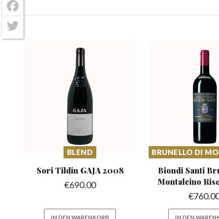
Facebook
Twitter
BLEND
BRUNELLO DI M
Sori Tildin
GAJA 2008
Biondi Santi Br
Montalcino Rise
€
690.00
€
760.0
IN DEN WARENKORB
IN DEN WAREN