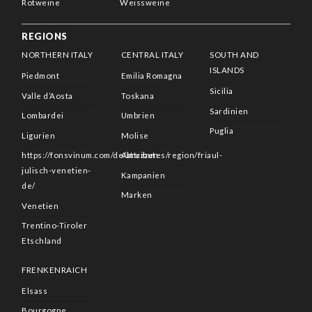
Rotweine
Weissweine
REGIONS
NORTHERN ITALY
CENTRAL ITALY
SOUTH AND
ISLANDS
Piedmont
Emilia Romagna
Sicilia
Valle d’Aosta
Toskana
Sardinien
Lombardei
Umbrien
Puglia
Ligurien
Molise
https://fonsvinum.com/de/attributes/region/friaul-
Abruzzen
julisch-venetien-
Kampanien
de/
Marken
Venetien
Trentino-Tiroler
Etschland
FRENKENRAICH
Elsass
Bourgogne