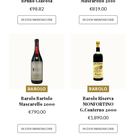
Bruno Giacosa
Mascarello
2010
€
98.82
€
819.00
IN DEN WARENKORB
IN DEN WARENKORB
BAROLO
BAROLO
Barolo Bartolo
Barolo Riserva
Mascarello
2000
MONFORTINO
G.Conterno 2000
€
790.00
€
1,890.00
IN DEN WARENKORB
IN DEN WARENKORB