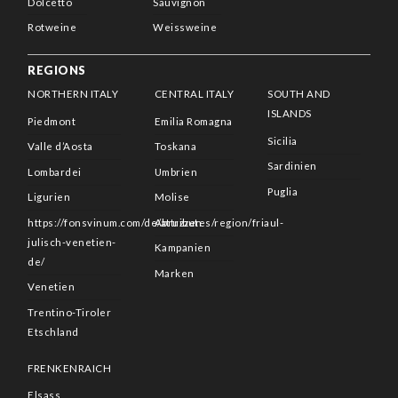
Dolcetto
Sauvignon
Rotweine
Weissweine
REGIONS
NORTHERN ITALY
CENTRAL ITALY
SOUTH AND
ISLANDS
Piedmont
Emilia Romagna
Sicilia
Valle d’Aosta
Toskana
Sardinien
Lombardei
Umbrien
Puglia
Ligurien
Molise
https://fonsvinum.com/de/attributes/region/friaul-
Abruzzen
julisch-venetien-
Kampanien
de/
Marken
Venetien
Trentino-Tiroler
Etschland
FRENKENRAICH
Elsass