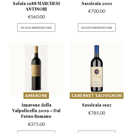
Solaia 1988 MARCHESI
Sassicaia
2001
ANTINORI
€
700.00
€
560.00
IN DEN WARENKORB
IN DEN WARENKORB
AMARONE
CABERNET SAUVIGNON
Amarone della
Sassicaia
1995
Valpolicella 2009
– Dal
€
785.00
Forno Romano
€
375.00