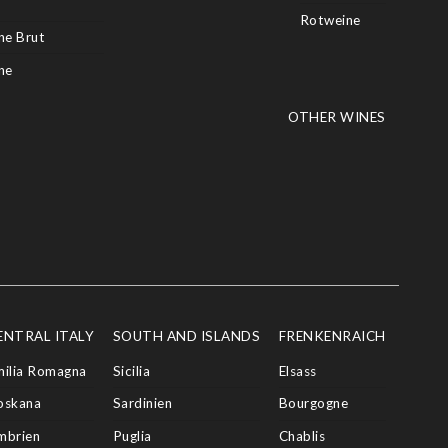
Rotweine
e Brut
ne
OTHER WINES
ENTRAL ITALY
SOUTH AND ISLANDS
FRENKENRAICH
milia Romagna
Sicilia
Elsass
oskana
Sardinien
Bourgogne
mbrien
Puglia
Chablis