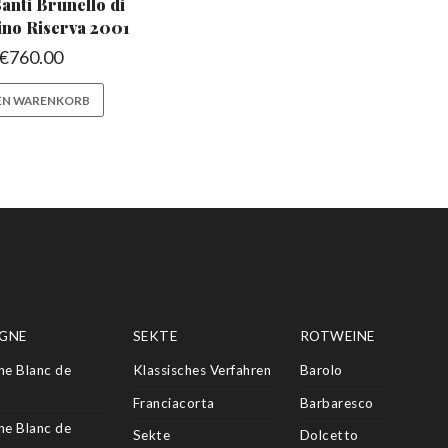
anti Brunello di
ino Riserva 2001
€
760.00
DEN WARENKORB
GNE
SEKTE
ROTWEINE
e Blanc de
Klassisches Verfahren
Barolo
Franciacorta
Barbaresco
e Blanc de
Sekte
Dolcetto