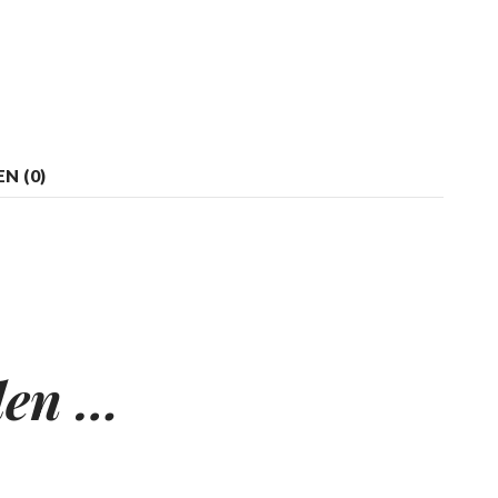
N (0)
len …