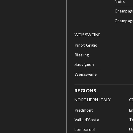
Noirs
Champagn
Champag
WEISSWEINE
Pinot Grigio
Riesling
Sauvignon
Weissweine
REGIONS
NORTHERN ITALY
C
Piedmont
E
Valle d’Aosta
T
Lombardei
U