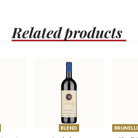
Related
products
BLEND
BRUNELL