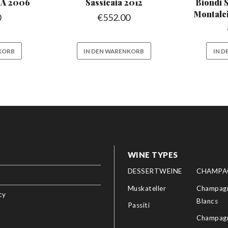
A 2006
Sassicaia
2012
Biondi S
Montalc
0
€
552.00
KORB
IN DEN WARENKORB
IN 
WINE TYPES
DESSERTWEINE
CHAMPA
Muskateller
Champagn
cy
Blancs
Passiti
Champagn