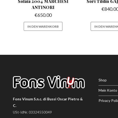
Solaia 2004 MARCHESI
Sori Tildin
GAJ
ANTINORI
€
840.0
€
650.00
IN DEN WARENKORB
IN DEN WAREN
Shop
Mein Konto
Fons Vinum S.n.c. di Bussi Oscar Pietro &
Privacy Poli
C.
USt-IdNr. 03324550049